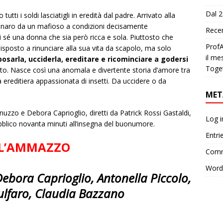
Dal 2
tti i soldi lasciatigli in eredità dal padre. Arrivato alla
denaro da un mafioso a condizioni decisamente
Recen
i sé una donna che sia però ricca e sola. Piuttosto che
ProfA
 disposto a rinunciare alla sua vita da scapolo, ma solo
il me
posarla, ucciderla, ereditare e ricominciare a godersi
Toge
. Nasce così una anomala e divertente storia d’amore tra
a ereditiera appassionata di insetti. Da uccidere o da
MET
nnuzzo e Debora Caprioglio, diretti da Patrick Rossi Gastaldi,
Log i
blico novanta minuti all’insegna del buonumore.
Entri
 E L’AMMAZZO
Comm
Word
ebora Caprioglio, Antonella Piccolo,
ulfaro, Claudia Bazzano