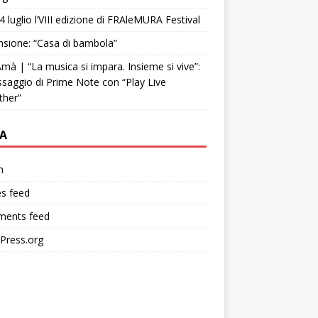
4 luglio l’VIII edizione di FRAleMURA Festival
sione: “Casa di bambola”
mà | “La musica si impara. Insieme si vive”:
ssaggio di Prime Note con “Play Live
ther”
A
n
es feed
ents feed
Press.org