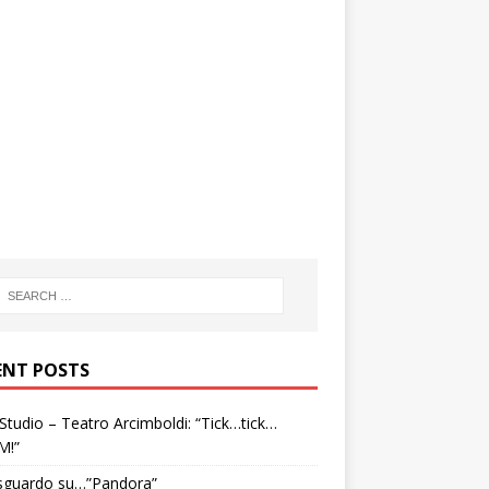
ENT POSTS
tudio – Teatro Arcimboldi: “Tick…tick…
M!”
sguardo su…”Pandora”