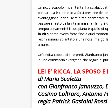
Un ricco scapolo impenitente ha scialacquato tu
bancarotta è costretto a farsi prestare del 
svantaggiose, per riuscire a far innamorare d
passare il resto della vita in miseria Henry è
temporaneamente! Il suo piano è quello di
s
la vita
come aveva fatto fino a quel momento
l’ex milionario spiantato e una ricca, ma goff
amare…
Un’inedita coppia di interpreti, Gianfranco Ja
in una commedia evergreen che regala al pub
LEI E’ RICCA, LA SPOSO
di Mario Scaletta
con Gianfranco Jannuzzo, D
Cosimo Coltraro, Antonio F
regia Patrick Gastaldi Rossi