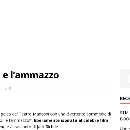
so e l’ammazzo
i
0
REC
STM S
l palco del Teatro Manzoni con una divertente commedia di
BOO
oso…e l’ammazzo!”,
liberamente ispirata al celebre film
hau
, e al racconto di Jack Richtie.
Uno 