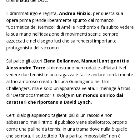
drammatici del DOC.
Il drammaturgo e regista,
Andrea Finizio
, per questa sua
opera prima prende liberamente spunto dal romanzo
“Cosmetica del Nemico” di Amélie Nothomb e fa subito vedere
la sua mano nell’ideazione di movimenti scenici sempre
azzeccati e nel disegno luci che sa rendersi importante
protagonista del racconto.
Sul palco gli attori
Elena Bellanova, Manuel Lantignotti e
Alessandro Torre
si dimostrano ben rodati e affiatati. Nel
vedere due tennisti e una ragazza è facile andare con la mente
al trio amoroso creato di Luca Guadagnino nel film
Challengers, ma è solo un’apparenza velata. Il ménage à trois
di “Destinocosmetico” si svolge in
un mondo onirico dai
caratteri che riportano a David Lynch.
Certi dialogi appaiono taglienti più di un rasoio e non
abbassano mai il ritmo. Il pubblico viene sballottato, proprio
come una pallina da tennis, in una trama dove nulla è quello
che sembra. Il sottotitolo “Una partita impossibile” non è