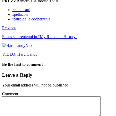
PREZZI:
intero 18€ ridotto 15/9€
renato sarti
spettacoli
teatro della cooperativa
Previous
Focus sui trentenni in “My Romantic History”
Next
VIDEO: Hard Candy
Be the first to comment
Leave a Reply
Your email address will not be published.
Comment