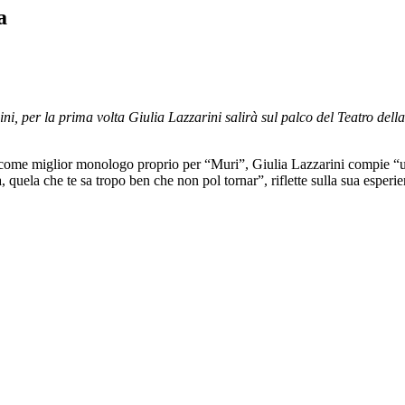
a
ni, per la prima volta Giulia Lazzarini salirà sul palco del Teatro d
 come miglior monologo proprio per “Muri”, Giulia Lazzarini compie “u
a, quela che te sa tropo ben che non pol tornar”, riflette sulla sua esper