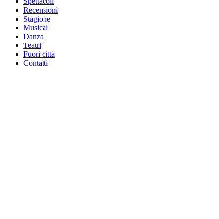
Spettacoli
Recensioni
Stagione
Musical
Danza
Teatri
Fuori città
Contatti