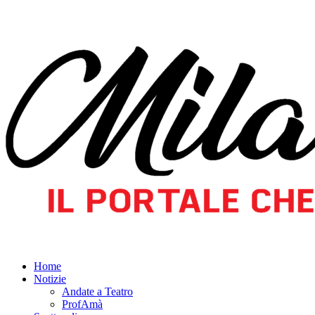
Home
Notizie
Andate a Teatro
ProfAmà