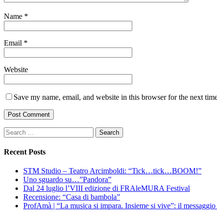
Name
*
Email
*
Website
Save my name, email, and website in this browser for the next tim
Search
for:
Recent Posts
STM Studio – Teatro Arcimboldi: “Tick…tick…BOOM!”
Uno sguardo su…”Pandora”
Dal 24 luglio l’VIII edizione di FRAleMURA Festival
Recensione: “Casa di bambola”
ProfAmà | “La musica si impara. Insieme si vive”: il messaggi