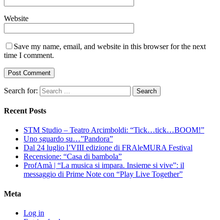
Website
Save my name, email, and website in this browser for the next
time I comment.
Search for:
Recent Posts
STM Studio – Teatro Arcimboldi: “Tick…tick…BOOM!”
Uno sguardo su…”Pandora”
Dal 24 luglio l’VIII edizione di FRAleMURA Festival
Recensione: “Casa di bambola”
ProfAmà | “La musica si impara. Insieme si vive”: il
messaggio di Prime Note con “Play Live Together”
Meta
Log in