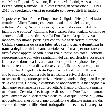
con Maria Eugenia D’Aquino, Riccardo Magherini, Alessandro
Pazzi e Annig Raimondi. In questa ripresa, in occasione di EXPO
2015,
lo spettacolo verrà presentato con sovratitoli in inglese.
‘Il potere ce l’ho io’, dice l’imperatore Caligola. “Nel più bel testo
teatrale di Albert Camus, concentrato sul delirio del potere, –
sottolinea Annig Raimondi- emerge il contrasto irrimediabile fra
individuo e politica”. Caligola, forse pazzo, forse geniale, comunque
sconvolto dalla morte della sorella Drusilla con la quale aveva un
rapporto incestuoso, perde ogni controllo e fa decadere l’Impero.
Caligola cancella qualsiasi tabù, abbatte i totem e demistifica la
natura degli uomini
: incarna la violenza e il male per mostrare che
tutto è come appare. Medita e realizza, dunque, omicidi e uccisioni,
espropriazioni e convulse ripartizioni del denaro; desidera possedere
la luna e ne domanda la via al suo liberto-poeta, Scipione, che parte
in missione non prima di averlo avvisato della prossima congiura
contro di lui. Caligola detesta l’ipocrisia del sistema e dell’umanità
che lo circonda: accenna solo in un istante a privarsi della sua
maschera di imperatore-pesterivoluzione, quando dialoga con il capo
della congiura, Cherea, invitandolo ad abbandonare la menzogna e a
dichiarare serenamente i suoi progetti. Al fianco di Caligola rimane
una donna, Cesonia, che, incapace di sostituire Drusilla, s’innamora
perdutamente della sofferenza e della follia di quell’uomo. “Quanto
noi contemporanei conosciamo di Caligola è filtrato e inquinato dai
secoli e da certe mistificazioni storiografiche. – evidenzia la regista –