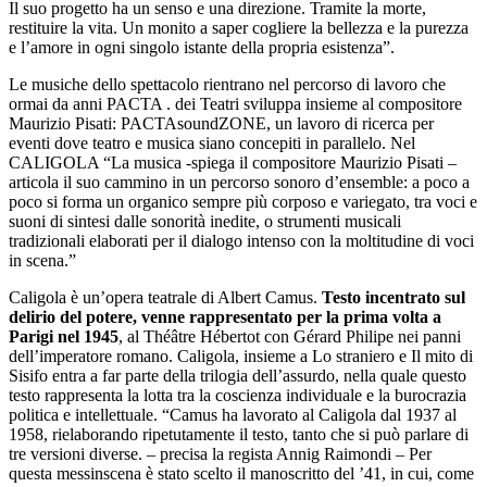
Il suo progetto ha un senso e una direzione. Tramite la morte,
restituire la vita. Un monito a saper cogliere la bellezza e la purezza
e l’amore in ogni singolo istante della propria esistenza”.
Le musiche dello spettacolo rientrano nel percorso di lavoro che
ormai da anni PACTA . dei Teatri sviluppa insieme al compositore
Maurizio Pisati: PACTAsoundZONE, un lavoro di ricerca per
eventi dove teatro e musica siano concepiti in parallelo. Nel
CALIGOLA “La musica -spiega il compositore Maurizio Pisati –
articola il suo cammino in un percorso sonoro d’ensemble: a poco a
poco si forma un organico sempre più corposo e variegato, tra voci e
suoni di sintesi dalle sonorità inedite, o strumenti musicali
tradizionali elaborati per il dialogo intenso con la moltitudine di voci
in scena.”
Caligola è un’opera teatrale di Albert Camus.
Testo incentrato sul
delirio del potere, venne rappresentato per la prima volta a
Parigi nel 1945
, al Théâtre Hébertot con Gérard Philipe nei panni
dell’imperatore romano. Caligola, insieme a Lo straniero e Il mito di
Sisifo entra a far parte della trilogia dell’assurdo, nella quale questo
testo rappresenta la lotta tra la coscienza individuale e la burocrazia
politica e intellettuale. “Camus ha lavorato al Caligola dal 1937 al
1958, rielaborando ripetutamente il testo, tanto che si può parlare di
tre versioni diverse. – precisa la regista Annig Raimondi – Per
questa messinscena è stato scelto il manoscritto del ’41, in cui, come