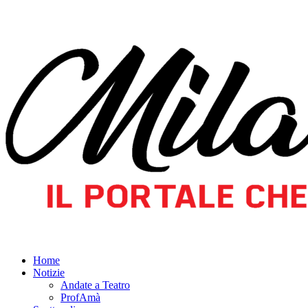
Home
Notizie
Andate a Teatro
ProfAmà