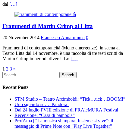
dal
[…]
Frammenti di Martin Crimp al Litta
20 November 2014
Francesco Annarumma
0
Frammenti di contemporaneità (Meno emergenze), in scena al
Teatro Litta dal 14 novembre, è una raccolta di tre testi scritti da
Martin Crimp in periodi diversi. Lo
[…]
Posts
1
2
3
»
Search
navigation
for:
Recent Posts
STM Studio – Teatro Arcimboldi: “Tick…tick…BOOM!”
Uno sguardo su…”Pandora”
Dal 24 luglio l’VIII edizione di FRAleMURA Festival
Recensione: “Casa di bambola”
ProfAmà | “La musica si impara. Insieme si vive”: il
messaggio di Prime Note con “Play Live Together”