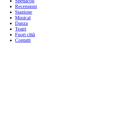
Spettacoli
Recensioni
Stagione
Musical
Danza
Teatri
Fuori città
Contatti