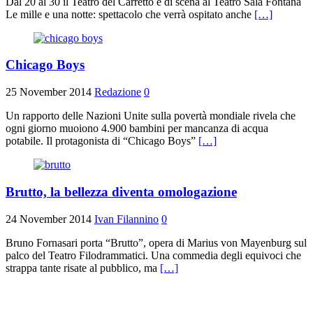
Dal 20 al 30 il Teatro del Carretto è di scena al Teatro Sala Fontana
Le mille e una notte: spettacolo che verrà ospitato anche
[…]
Chicago Boys
25 November 2014
Redazione
0
Un rapporto delle Nazioni Unite sulla povertà mondiale rivela che
ogni giorno muoiono 4.900 bambini per mancanza di acqua
potabile. Il protagonista di “Chicago Boys”
[…]
Brutto, la bellezza diventa omologazione
24 November 2014
Ivan Filannino
0
Bruno Fornasari porta “Brutto”, opera di Marius von Mayenburg sul
palco del Teatro Filodrammatici. Una commedia degli equivoci che
strappa tante risate al pubblico, ma
[…]