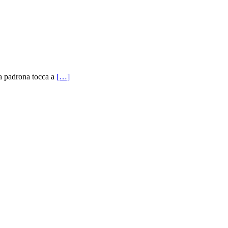
va padrona tocca a
[…]