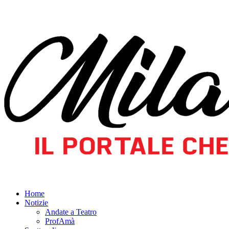
Home
Notizie
Andate a Teatro
ProfAmà