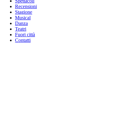
Spettacoli
Recensioni
Stagione
Musical
Danza
Teatri
Fuori città
Contatti