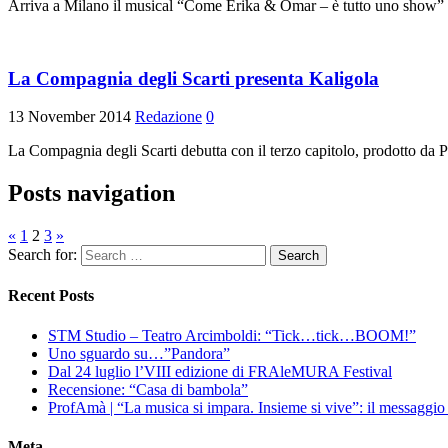
Arriva a Milano il musical “Come Erika & Omar – è tutto uno show” s
La Compagnia degli Scarti presenta Kaligola
13 November 2014
Redazione
0
La Compagnia degli Scarti debutta con il terzo capitolo, prodotto da
Posts navigation
«
1
2
3
»
Search for:
Recent Posts
STM Studio – Teatro Arcimboldi: “Tick…tick…BOOM!”
Uno sguardo su…”Pandora”
Dal 24 luglio l’VIII edizione di FRAleMURA Festival
Recensione: “Casa di bambola”
ProfAmà | “La musica si impara. Insieme si vive”: il messaggi
Meta