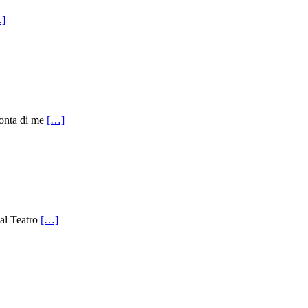
]
conta di me
[…]
 al Teatro
[…]