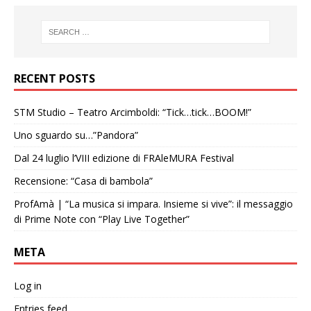
RECENT POSTS
STM Studio – Teatro Arcimboldi: “Tick…tick…BOOM!”
Uno sguardo su…”Pandora”
Dal 24 luglio l’VIII edizione di FRAleMURA Festival
Recensione: “Casa di bambola”
ProfAmà | “La musica si impara. Insieme si vive”: il messaggio
di Prime Note con “Play Live Together”
META
Log in
Entries feed