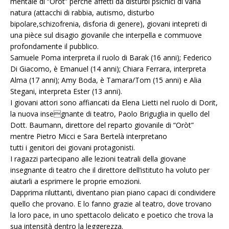
mentale di “Orot” perchè affetti da disturbi psichici di varia
natura (attacchi di rabbia, autismo, disturbo
bipolare,schizofrenia, disforia di genere), giovani intepreti di
una pièce sul disagio giovanile che interpella e commuove
profondamente il pubblico.
Samuele Poma interpreta il ruolo di Barak (16 anni); Federico
Di Giacomo, è Emanuel (14 anni); Chiara Ferrara, interpreta
Alma (17 anni); Amy Boda, è Tamara/Tom (15 anni) e Alia
Stegani, interpreta Ester (13 anni).
I giovani attori sono affiancati da Elena Lietti nel ruolo di Dorit,
la nuova insegnante di teatro, Paolo Briguglia in quello del
Dott. Baumann, direttore del reparto giovanile di “Oròt”
mentre Pietro Micci e Sara Bertelà interpretano
tutti i genitori dei giovani protagonisti.
I ragazzi partecipano alle lezioni teatrali della giovane
insegnante di teatro che il direttore dell’istituto ha voluto per
aiutarli a esprimere le proprie emozioni.
Dapprima riluttanti, diventano pian piano capaci di condividere
quello che provano. E lo fanno grazie al teatro, dove trovano
la loro pace, in uno spettacolo delicato e poetico che trova la
sua intensità dentro la leggerezza.