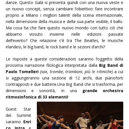
danze. Questo Galà si presenta quindi con una nuova veste e
un nuovo concept, senza cambiare l’obiettivo: fare incontrare
proprio a Milano i migliori talenti della scena internazionale,
nella dimensione della musica e della sua parte visibile, il ballo.
Ma cosa ha che fare questo nuovo mondo con tutto ciò che
abbiamo vissuto insieme nelle edizioni passate
dell’evento? Che relazione c’é tra The Beatles, le musiche
irlandesi, le big band, le rock band e le sezioni d’archi?
Le risposte a queste considerazioni saranno l’oggetto della
prossima narrazione filologica interpretata dalla
Big Band di
Paolo Tomelleri
(sax, trombe, tromboni, più le ritmiche)
a cui
si aggiungeranno una sezione di 12 archi, due pianoforti
contrapposti e due batterie.Una Big Band che si trasforma, per
dimensioni e sonorità, in una
grande orchestra
ritmosinfonica di 33 elementi!
Guest Star
del Summit
saranno
Enri
co Intra
e