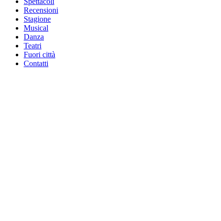
Spettacoli
Recensioni
Stagione
Musical
Danza
Teatri
Fuori città
Contatti