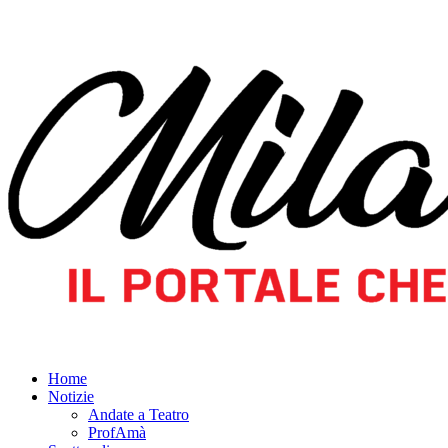
Home
Notizie
Andate a Teatro
ProfAmà