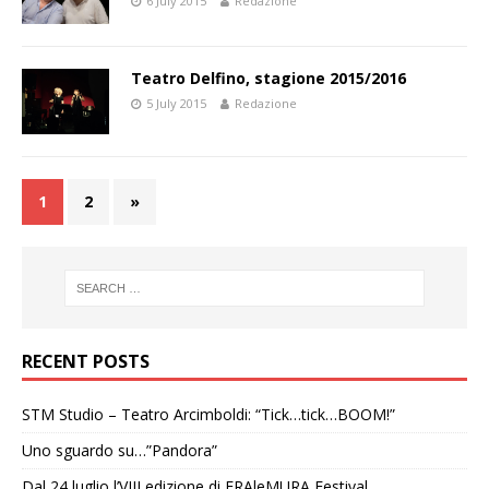
6 July 2015
Redazione
Teatro Delfino, stagione 2015/2016
5 July 2015
Redazione
1
2
»
RECENT POSTS
STM Studio – Teatro Arcimboldi: “Tick…tick…BOOM!”
Uno sguardo su…”Pandora”
Dal 24 luglio l’VIII edizione di FRAleMURA Festival