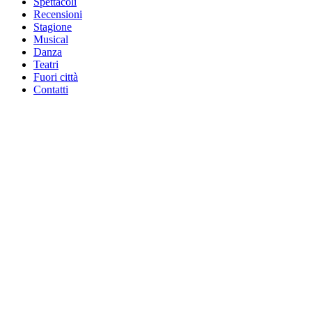
Spettacoli
Recensioni
Stagione
Musical
Danza
Teatri
Fuori città
Contatti