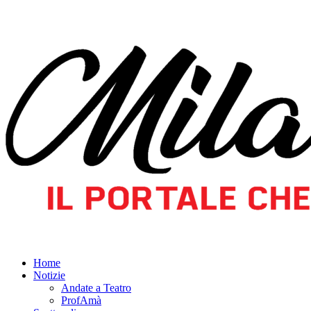
Home
Notizie
Andate a Teatro
ProfAmà