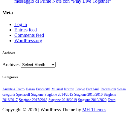
messaggio di Prime Note con “Play Live Together”
Meta
Log in
Entries feed
Comments feed
WordPress.org
Archives
Archives
Categories
Andate a Teatro
Danza
Fuori città
Musical
Notizie
People
ProfAmà
Recensioni
Senza
categoria
Spettacoli
Stagione
Stagione 2014/2015
Stagione 2015/2016
Stagione
2016/2017
Stagione 2017/2018
Stagione 2018/2019
Stagione 2019/2020
Teatri
Copyright © 2026 | WordPress Theme by
MH Themes