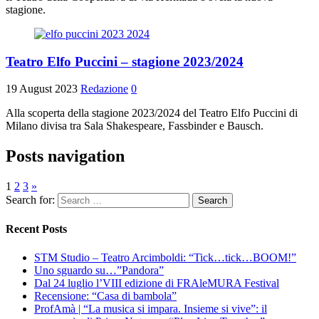
stagione.
Teatro Elfo Puccini – stagione 2023/2024
19 August 2023
Redazione
0
Alla scoperta della stagione 2023/2024 del Teatro Elfo Puccini di
Milano divisa tra Sala Shakespeare, Fassbinder e Bausch.
Posts navigation
1
2
3
»
Search for:
Recent Posts
STM Studio – Teatro Arcimboldi: “Tick…tick…BOOM!”
Uno sguardo su…”Pandora”
Dal 24 luglio l’VIII edizione di FRAleMURA Festival
Recensione: “Casa di bambola”
ProfAmà | “La musica si impara. Insieme si vive”: il