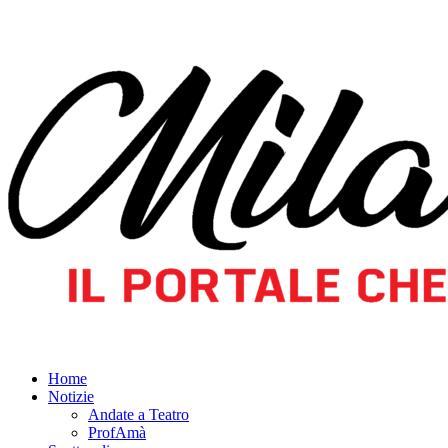
Home
Notizie
Andate a Teatro
ProfAmà