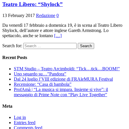
Teatro Libero: “Shylock”
13 February 2017
Redazione
0
Da venerdì 17 febbraio a domenica 19, è in scena al Teatro Libero
Shylock, dell’autore e attore inglese Gareth Armstrong. Lo
spettacolo, anche se lontano
[…]
Search for:
Recent Posts
STM Studio – Teatro Arcimboldi: “Tick…tick…BOOM!”
Uno sguardo su…”Pandora”
Dal 24 luglio l’VIII edizione di FRAleMURA Festival
Recensione: “Casa di bambola”
ProfAmà | “La musica si impara. Insieme si vive”: il
messaggio di Prime Note con “Play Live Together”
Meta
Log in
Entries feed
Comments feed