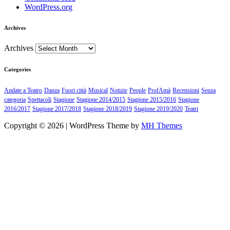
WordPress.org
Archives
Archives
Categories
Andate a Teatro
Danza
Fuori città
Musical
Notizie
People
ProfAmà
Recensioni
Senza
categoria
Spettacoli
Stagione
Stagione 2014/2015
Stagione 2015/2016
Stagione
2016/2017
Stagione 2017/2018
Stagione 2018/2019
Stagione 2019/2020
Teatri
Copyright © 2026 | WordPress Theme by
MH Themes