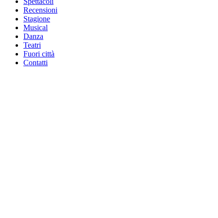
Spettacoli
Recensioni
Stagione
Musical
Danza
Teatri
Fuori città
Contatti