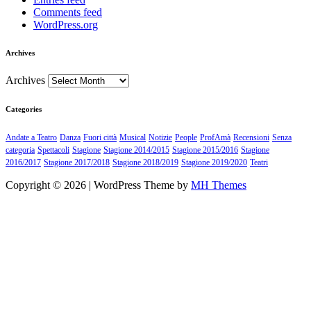
Comments feed
WordPress.org
Archives
Archives
Categories
Andate a Teatro
Danza
Fuori città
Musical
Notizie
People
ProfAmà
Recensioni
Senza
categoria
Spettacoli
Stagione
Stagione 2014/2015
Stagione 2015/2016
Stagione
2016/2017
Stagione 2017/2018
Stagione 2018/2019
Stagione 2019/2020
Teatri
Copyright © 2026 | WordPress Theme by
MH Themes