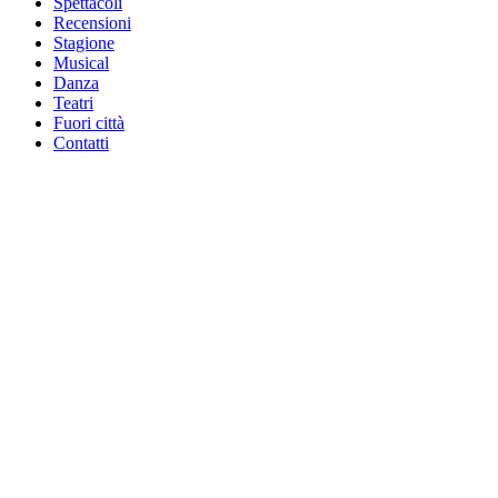
Spettacoli
Recensioni
Stagione
Musical
Danza
Teatri
Fuori città
Contatti