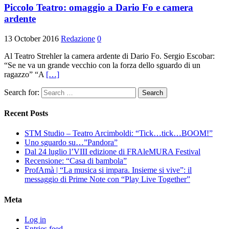
Piccolo Teatro: omaggio a Dario Fo e camera
ardente
13 October 2016
Redazione
0
Al Teatro Strehler la camera ardente di Dario Fo. Sergio Escobar:
“Se ne va un grande vecchio con la forza dello sguardo di un
ragazzo” “A
[…]
Search for:
Recent Posts
STM Studio – Teatro Arcimboldi: “Tick…tick…BOOM!”
Uno sguardo su…”Pandora”
Dal 24 luglio l’VIII edizione di FRAleMURA Festival
Recensione: “Casa di bambola”
ProfAmà | “La musica si impara. Insieme si vive”: il
messaggio di Prime Note con “Play Live Together”
Meta
Log in
Entries feed