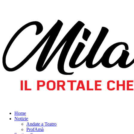
Home
Notizie
Andate a Teatro
ProfAmà