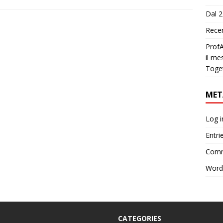
Dal 2
Recen
ProfA
il me
Toge
MET
Log i
Entri
Comm
Word
CATEGORIES