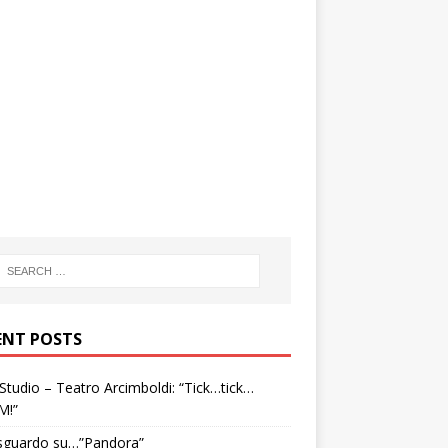
ENT POSTS
tudio – Teatro Arcimboldi: “Tick…tick…
M!”
sguardo su…”Pandora”