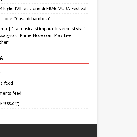
4 luglio l’VIII edizione di FRAleMURA Festival
sione: “Casa di bambola”
mà | “La musica si impara. Insieme si vive”:
ssaggio di Prime Note con “Play Live
ther”
A
n
es feed
ents feed
Press.org