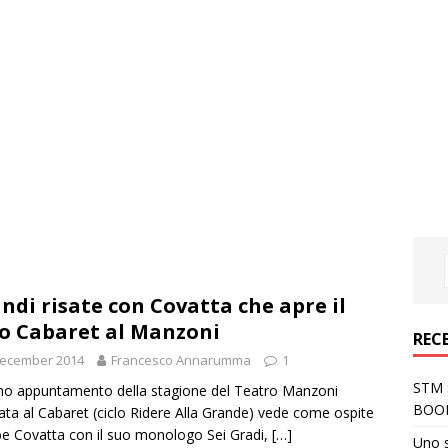
ndi risate con Covatta che apre il
lo Cabaret al Manzoni
REC
December 2014
Francesco Annarumma
1
STM S
imo appuntamento della stagione del Teatro Manzoni
BOO
ata al Cabaret (ciclo Ridere Alla Grande) vede come ospite
e Covatta con il suo monologo Sei Gradi,
[…]
Uno 