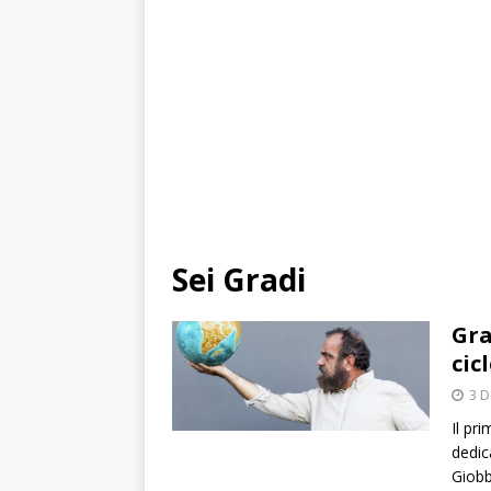
Sei Gradi
Gra
cic
3 
Il pr
dedic
Giobb