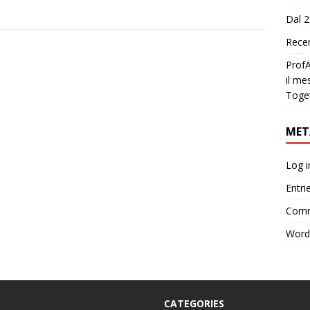
Dal 2
Recen
ProfA
il me
Toge
MET
Log i
Entri
Comm
Word
CATEGORIES