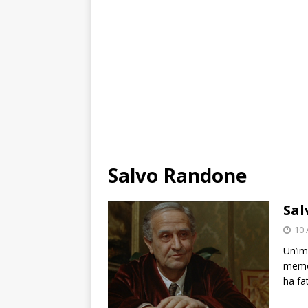
Salvo Randone
Sal
10 
Un’im
memor
ha fa