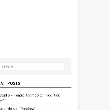
ENT POSTS
tudio – Teatro Arcimboldi: “Tick…tick…
M!”
sguardo su…”Pandora”