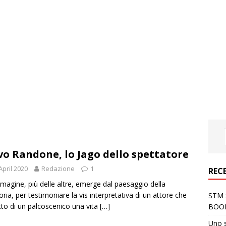
vo Randone, lo Jago dello spettatore
April 2020
Redazione
1
REC
magine, più delle altre, emerge dal paesaggio della
ia, per testimoniare la vis interpretativa di un attore che
STM S
tto di un palcoscenico una vita
[…]
BOO
Uno 