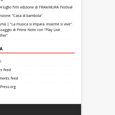
4 luglio l’VIII edizione di FRAleMURA Festival
sione: “Casa di bambola”
mà | “La musica si impara. Insieme si vive”:
ssaggio di Prime Note con “Play Live
ther”
A
n
es feed
ents feed
Press.org