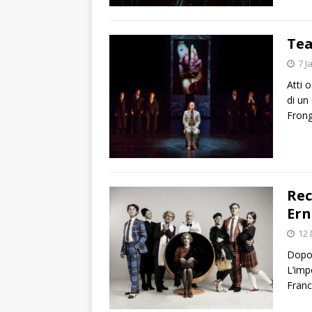
Tea
7 J
Atti 
di un
Fron
Rec
Ern
12
Dopo 
L’imp
Franc