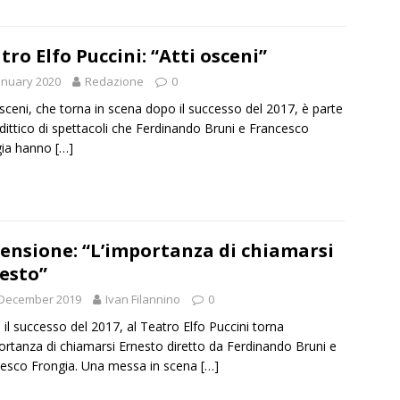
tro Elfo Puccini: “Atti osceni”
anuary 2020
Redazione
0
osceni, che torna in scena dopo il successo del 2017, è parte
 dittico di spettacoli che Ferdinando Bruni e Francesco
gia hanno
[…]
ensione: “L’importanza di chiamarsi
esto”
 December 2019
Ivan Filannino
0
il successo del 2017, al Teatro Elfo Puccini torna
ortanza di chiamarsi Ernesto diretto da Ferdinando Bruni e
esco Frongia. Una messa in scena
[…]