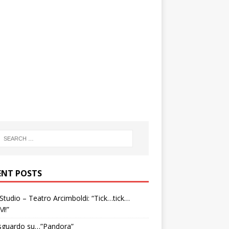
ENT POSTS
tudio – Teatro Arcimboldi: “Tick…tick…
M!”
sguardo su…”Pandora”