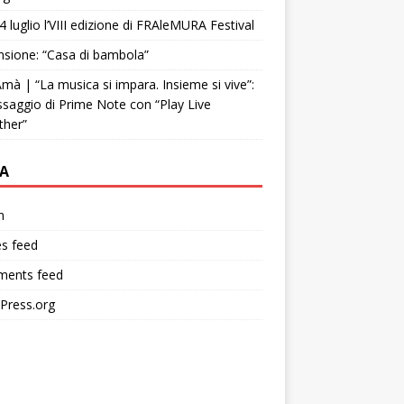
4 luglio l’VIII edizione di FRAleMURA Festival
sione: “Casa di bambola”
mà | “La musica si impara. Insieme si vive”:
ssaggio di Prime Note con “Play Live
ther”
A
n
es feed
ents feed
Press.org