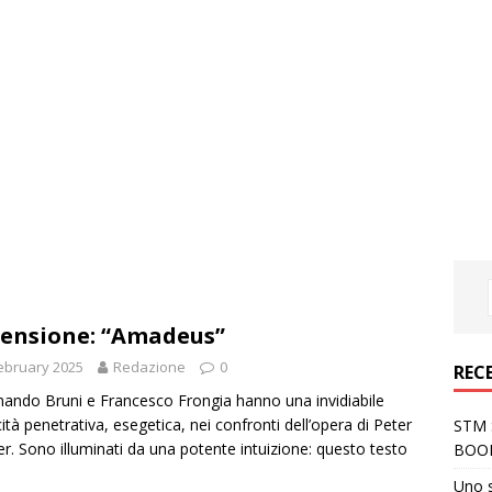
ensione: “Amadeus”
ebruary 2025
Redazione
0
REC
nando Bruni e Francesco Frongia hanno una invidiabile
ità penetrativa, esegetica, nei confronti dell’opera di Peter
STM S
er. Sono illuminati da una potente intuizione: questo testo
BOO
Uno 