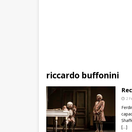
riccardo buffonini
Rec
2 F
Ferdi
capac
Shaff
[…]