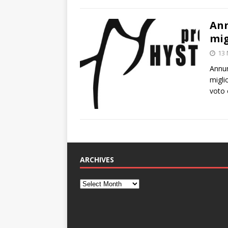
Ann
mig
13
Annun
migli
voto 
ARCHIVES