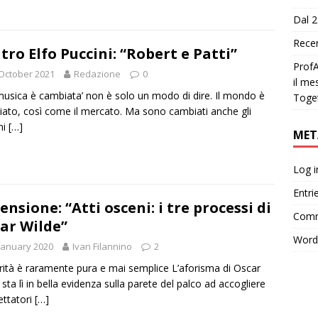
Dal 2
Recen
tro Elfo Puccini: “Robert e Patti”
ProfA
October 2021
Redazione
0
il me
musica è cambiata’ non è solo un modo di dire. Il mondo è
Toge
ato, così come il mercato. Ma sono cambiati anche gli
ni
[…]
MET
Log i
Entri
ensione: “Atti osceni: i tre processi di
Comm
ar Wilde”
Word
January 2020
Ivan Filannino
2
rità è raramente pura e mai semplice L’aforisma di Oscar
 sta lì in bella evidenza sulla parete del palco ad accogliere
pettatori
[…]