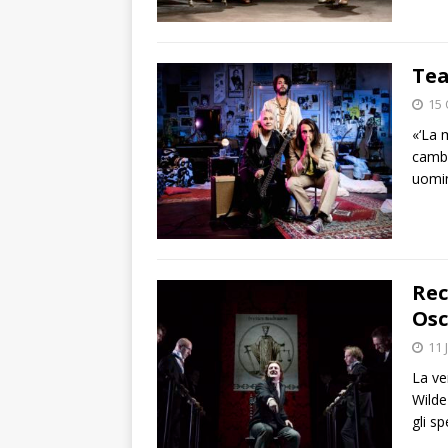
Tea
15 
«‘La 
cambi
uomi
Rec
Osc
11 
La ve
Wilde
gli s