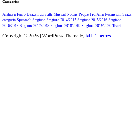
Categories
Andate a Teatro
Danza
Fuori città
Musical
Notizie
People
ProfAmà
Recensioni
Senza
categoria
Spettacoli
Stagione
Stagione 2014/2015
Stagione 2015/2016
Stagione
2016/2017
Stagione 2017/2018
Stagione 2018/2019
Stagione 2019/2020
Teatri
Copyright © 2026 | WordPress Theme by
MH Themes