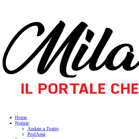
Home
Notizie
Andate a Teatro
ProfAmà