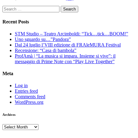
Search
for:
Recent Posts
STM Studio – Teatro Arcimboldi: “Tick…tick…BOOM!”
Uno sguardo su…”Pandora”
Dal 24 luglio l’VIII edizione di FRAleMURA Festival
Recensione: “Casa di bambola”
ProfAmà | “La musica si impara. Insieme si vive”: il
messaggio di Prime Note con “Play Live Together”
Meta
Log in
Entries feed
Comments feed
WordPress.org
Archives
Archives