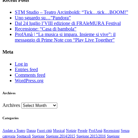
Recent Posts
STM Studio – Teatro Arcimboldi: “Tick…tick…BOOM!”
Uno sguardo su…”Pandora”
Dal 24 luglio l’VIII edizione di FRAleMURA Festival
Recensione: “Casa di bambola”
ProfAmà | “La musica si impara. Insieme si vive”: il
messaggio di Prime Note con “Play Live Together”
Meta
Log in
Entries feed
Comments feed
WordPress.org
Archives
Archives
Categories
Andate a Teatro
Danza
Fuori città
Musical
Notizie
People
ProfAmà
Recensioni
Senza
categoria
Spettacoli
Stagione
Stagione 2014/2015
Stagione 2015/2016
Stagione