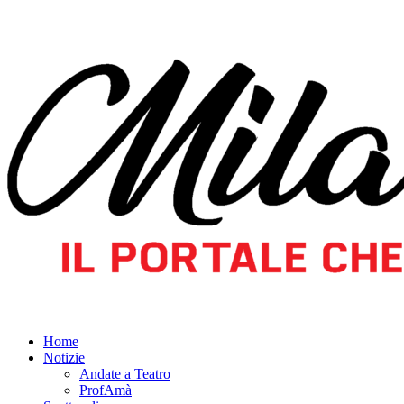
Home
Notizie
Andate a Teatro
ProfAmà