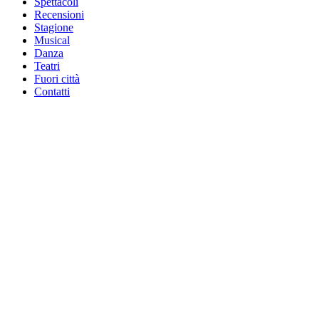
Spettacoli
Recensioni
Stagione
Musical
Danza
Teatri
Fuori città
Contatti