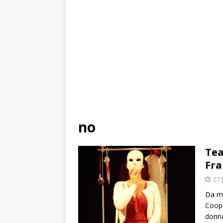
no
Tea
Fra
27 
Da ma
Coope
donna