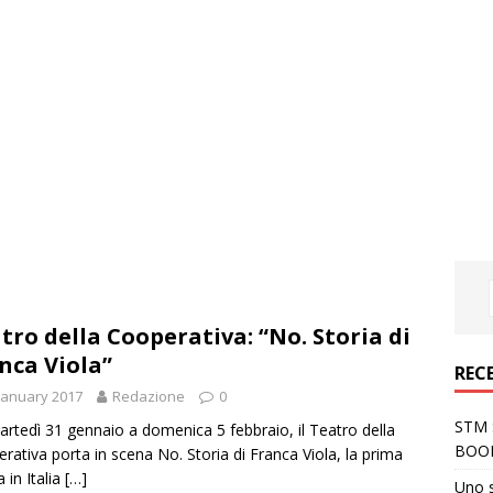
tro della Cooperativa: “No. Storia di
nca Viola”
REC
January 2017
Redazione
0
STM S
rtedì 31 gennaio a domenica 5 febbraio, il Teatro della
BOO
rativa porta in scena No. Storia di Franca Viola, la prima
 in Italia
[…]
Uno 