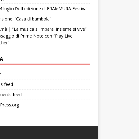
4 luglio l’VIII edizione di FRAleMURA Festival
sione: “Casa di bambola”
mà | “La musica si impara. Insieme si vive”:
ssaggio di Prime Note con “Play Live
ther”
A
n
es feed
ents feed
Press.org