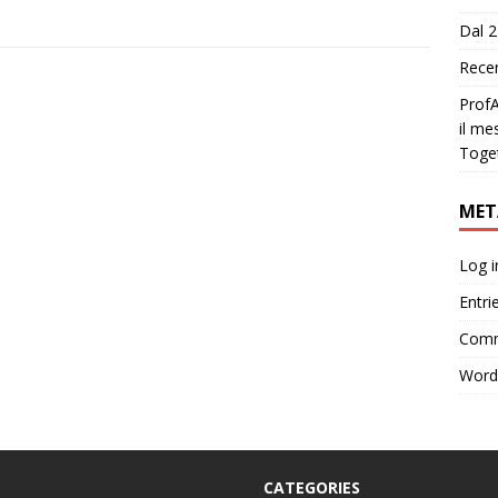
Dal 2
Recen
ProfA
il me
Toge
MET
Log i
Entri
Comm
Word
CATEGORIES