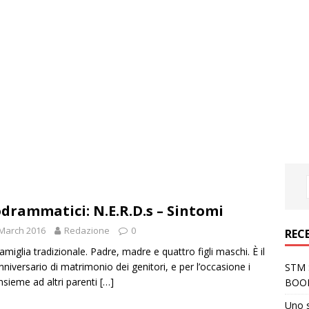
odrammatici: N.E.R.D.s – Sintomi
March 2016
Redazione
0
REC
amiglia tradizionale. Padre, madre e quattro figli maschi. È il
nniversario di matrimonio dei genitori, e per l’occasione i
STM S
 insieme ad altri parenti
[…]
BOO
Uno 