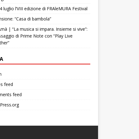
4 luglio l’VIII edizione di FRAleMURA Festival
sione: “Casa di bambola”
mà | “La musica si impara. Insieme si vive”:
ssaggio di Prime Note con “Play Live
ther”
A
n
es feed
ents feed
Press.org