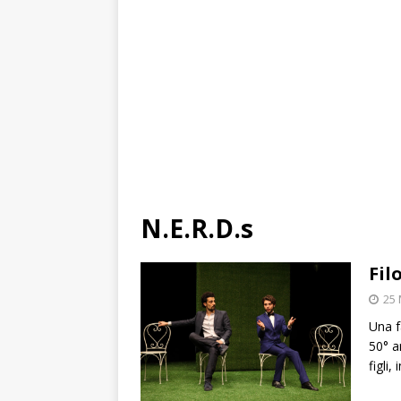
N.E.R.D.s
Fil
25 
Una f
50° a
figli,