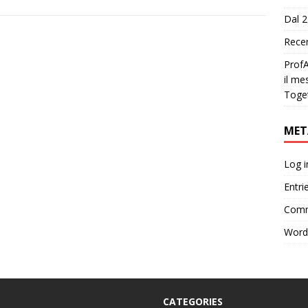
Dal 2
Recen
ProfA
il me
Toge
MET
Log i
Entri
Comm
Word
CATEGORIES