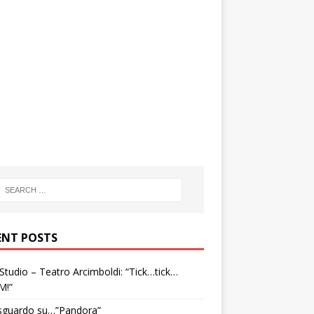
ENT POSTS
tudio – Teatro Arcimboldi: “Tick…tick…
M!”
sguardo su…”Pandora”