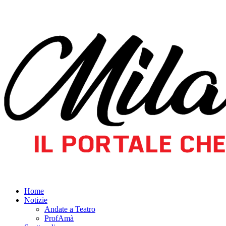
Home
Notizie
Andate a Teatro
ProfAmà