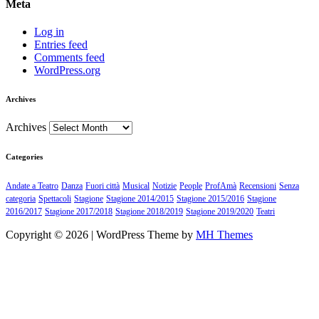
Meta
Log in
Entries feed
Comments feed
WordPress.org
Archives
Archives
Categories
Andate a Teatro
Danza
Fuori città
Musical
Notizie
People
ProfAmà
Recensioni
Senza
categoria
Spettacoli
Stagione
Stagione 2014/2015
Stagione 2015/2016
Stagione
2016/2017
Stagione 2017/2018
Stagione 2018/2019
Stagione 2019/2020
Teatri
Copyright © 2026 | WordPress Theme by
MH Themes