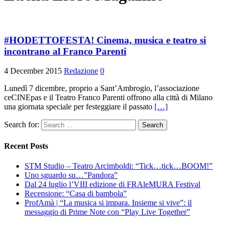
#HODETTOFESTA! Cinema, musica e teatro si
incontrano al Franco Parenti
4 December 2015
Redazione
0
Lunedì 7 dicembre, proprio a Sant’Ambrogio, l’associazione
ceCINEpas e il Teatro Franco Parenti offrono alla città di Milano
una giornata speciale per festeggiare il passato
[…]
Search for:
Recent Posts
STM Studio – Teatro Arcimboldi: “Tick…tick…BOOM!”
Uno sguardo su…”Pandora”
Dal 24 luglio l’VIII edizione di FRAleMURA Festival
Recensione: “Casa di bambola”
ProfAmà | “La musica si impara. Insieme si vive”: il
messaggio di Prime Note con “Play Live Together”