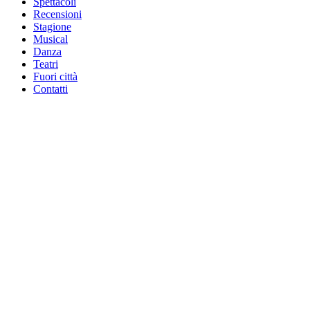
Spettacoli
Recensioni
Stagione
Musical
Danza
Teatri
Fuori città
Contatti