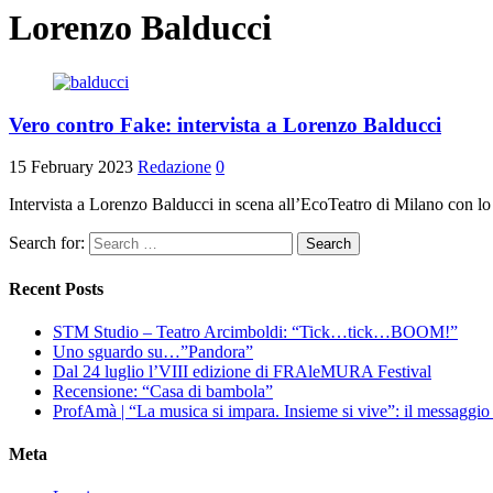
Lorenzo Balducci
Vero contro Fake: intervista a Lorenzo Balducci
15 February 2023
Redazione
0
Intervista a Lorenzo Balducci in scena all’EcoTeatro di Milano con lo
Search for:
Recent Posts
STM Studio – Teatro Arcimboldi: “Tick…tick…BOOM!”
Uno sguardo su…”Pandora”
Dal 24 luglio l’VIII edizione di FRAleMURA Festival
Recensione: “Casa di bambola”
ProfAmà | “La musica si impara. Insieme si vive”: il messaggi
Meta