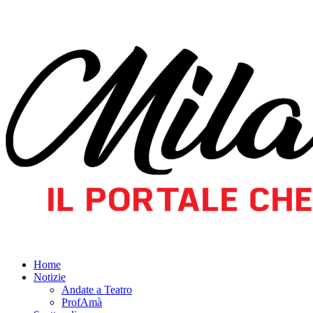
Home
Notizie
Andate a Teatro
ProfAmà