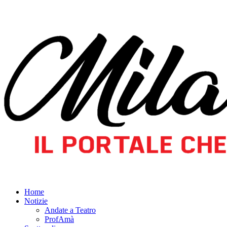
Home
Notizie
Andate a Teatro
ProfAmà