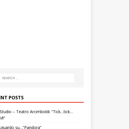
ENT POSTS
tudio – Teatro Arcimboldi: “Tick…tick…
M!”
sguardo su…”Pandora”