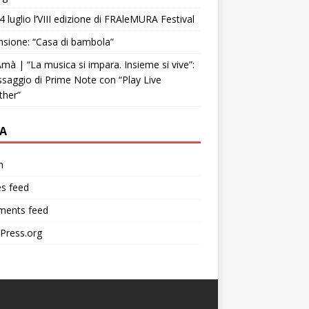
4 luglio l’VIII edizione di FRAleMURA Festival
sione: “Casa di bambola”
mà | “La musica si impara. Insieme si vive”:
ssaggio di Prime Note con “Play Live
ther”
A
n
es feed
ents feed
Press.org