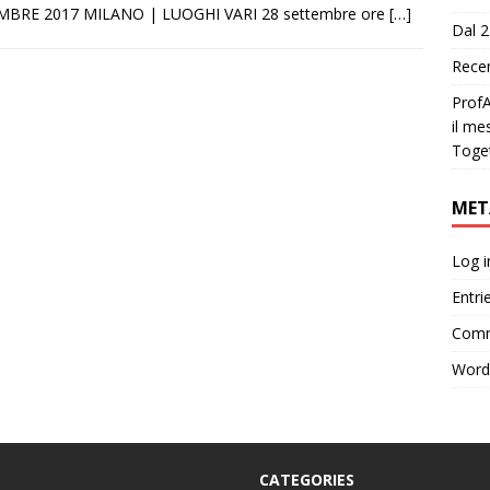
MBRE 2017 MILANO | LUOGHI VARI 28 settembre ore
[…]
Dal 2
Recen
ProfA
il me
Toge
MET
Log i
Entri
Comm
Word
CATEGORIES