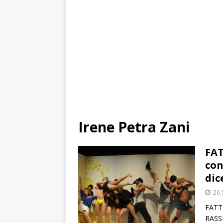
Irene Petra Zani
FAT
con
dic
26
FATT
RASS