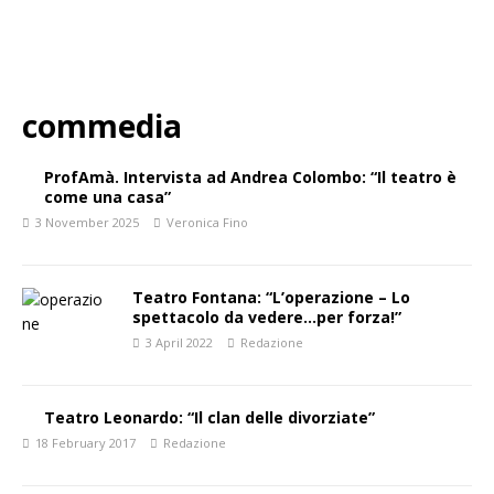
commedia
ProfAmà. Intervista ad Andrea Colombo: “Il teatro è
come una casa”
3 November 2025
Veronica Fino
Teatro Fontana: “L’operazione – Lo
spettacolo da vedere…per forza!”
3 April 2022
Redazione
Teatro Leonardo: “Il clan delle divorziate”
18 February 2017
Redazione