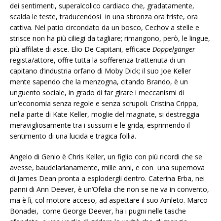
dei sentimenti, superalcolico cardiaco che, gradatamente,
scalda le teste, traducendosi in una sbronza ora triste, ora
cattiva. Nel patio circondato da un bosco, Cechov a stelle e
strisce non ha più ciliegi da tagliare; rimangono, però, le lingue,
più affilate di asce. Elio De Capitani, efficace
Doppelgänger
regista/attore, offre tutta la sofferenza trattenuta di un
capitano d’industria orfano di Moby Dick; il suo Joe Keller
mente sapendo che la menzogna, citando Brando, è un
unguento sociale, in grado di far girare i meccanismi di
un’economia senza regole e senza scrupoli. Cristina Crippa,
nella parte di Kate Keller, moglie del magnate, si destreggia
meravigliosamente tra i sussurri e le grida, esprimendo il
sentimento di una lucida e tragica follia.
Angelo di Genio è Chris Keller, un figlio con più ricordi che se
avesse, baudelarianamente, mille anni, e con una supernova
di James Dean pronta a esplodergli dentro. Caterina Erba, nei
panni di Ann Deever, è un’Ofelia che non se ne va in convento,
ma è lì, col motore acceso, ad aspettare il suo Amleto. Marco
Bonadei, come George Deever, ha i pugni nelle tasche