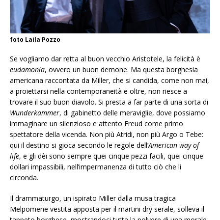
foto Laila Pozzo
Se vogliamo dar retta al buon vecchio Aristotele, la felicità è
eudamonia
, ovvero un buon demone. Ma questa borghesia
americana raccontata da Miller, che si candida, come non mai,
a proiettarsi nella contemporaneità e oltre, non riesce a
trovare il suo buon diavolo. Si presta a far parte di una sorta di
Wunderkammer
, di gabinetto delle meraviglie, dove possiamo
immaginare un silenzioso e attento Freud come primo
spettatore della vicenda. Non più Atridi, non più Argo o Tebe:
qui il destino si gioca secondo le regole dell’
American way of
life
, e gli dèi sono sempre quei cinque pezzi facili, quei cinque
dollari impassibili, nell’impermanenza di tutto ciò che li
circonda.
Il drammaturgo, un ispirato Miller dalla musa tragica
Melpomene vestita apposta per il martini dry serale, solleva il
tappeto borghese, mostrandoci tutta la polvere di una morale