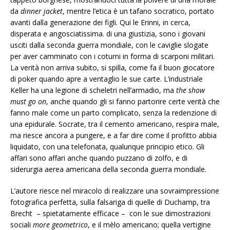
da
dinner jacket
, mentre l’etica è un tafano socratico, portato
avanti dalla generazione dei figli. Qui le Erinni, in cerca,
disperata e angosciatissima. di una giustizia, sono i giovani
usciti dalla seconda guerra mondiale, con le caviglie slogate
per aver camminato con i coturni in forma di scarponi militari.
La verità non arriva subito, si spilla, come fa il buon giocatore
di poker quando apre a ventaglio le sue carte. L’industriale
Keller ha una legione di scheletri nell’armadio, ma
the show
must
go on
, anche quando gli si fanno partorire certe verità che
fanno male come un parto complicato, senza la redenzione di
una epidurale. Socrate, tra il cemento americano, respira male,
ma riesce ancora a pungere, e a far dire come il profitto abbia
liquidato, con una telefonata, qualunque principio etico. Gli
affari sono affari anche quando puzzano di zolfo, e di
siderurgia aerea americana della seconda guerra mondiale.
L’autore riesce nel miracolo di realizzare una sovraimpressione
fotografica perfetta, sulla falsariga di quelle di Duchamp, tra
Brecht – spietatamente efficace – con le sue dimostrazioni
sociali
more geometrico
, e il mèlo americano; quella vertigine