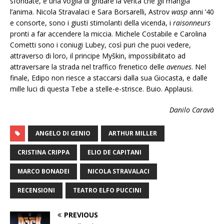
sfondate, e una voglia di gridare la verità che gli mangia
l’anima. Nicola Stravalaci e Sara Borsarelli, Astrov
wasp
anni ‘40
e consorte, sono i giusti stimolanti della vicenda, i
raisonneurs
pronti a far accendere la miccia. Michele Costabile e Carolina
Cometti sono i coniugi Lubey, così puri che puoi vedere,
attraverso di loro, il principe Myškin, impossibilitato ad
attraversare la strada nel traffico frenetico delle
avenues
. Nel
finale, Edipo non riesce a staccarsi dalla sua Giocasta, e dalle
mille luci di questa Tebe a stelle-e-strisce. Buio. Applausi.
Danilo Caravà
ANGELO DI GENIO
ARTHUR MILLER
CRISTINA CRIPPA
ELIO DE CAPITANI
MARCO BONADEI
NICOLA STRAVALACI
RECENSIONI
TEATRO ELFO PUCCINI
PREVIOUS