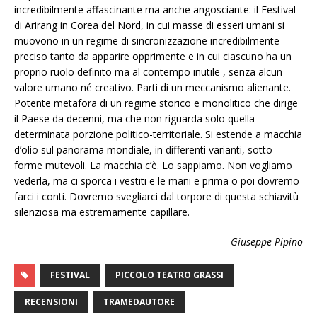
incredibilmente affascinante ma anche angosciante: il Festival
di Arirang in Corea del Nord, in cui masse di esseri umani si
muovono in un regime di sincronizzazione incredibilmente
preciso tanto da apparire opprimente e in cui ciascuno ha un
proprio ruolo definito ma al contempo inutile , senza alcun
valore umano né creativo. Parti di un meccanismo alienante.
Potente metafora di un regime storico e monolitico che dirige
il Paese da decenni, ma che non riguarda solo quella
determinata porzione politico-territoriale. Si estende a macchia
d’olio sul panorama mondiale, in differenti varianti, sotto
forme mutevoli. La macchia c’è. Lo sappiamo. Non vogliamo
vederla, ma ci sporca i vestiti e le mani e prima o poi dovremo
farci i conti. Dovremo svegliarci dal torpore di questa schiavitù
silenziosa ma estremamente capillare.
Giuseppe Pipino
FESTIVAL
PICCOLO TEATRO GRASSI
RECENSIONI
TRAMEDAUTORE