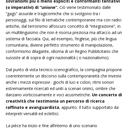
sovranismi più o meno espliciti e conformanti tentativi
(o imperativi) di “unione”.
Ciò viene testimoniato dalle
“gags” assurde e tragicomiche che si svolgono tra i
personaggi, sul filo di tematiche contemporanee ma con radici
antiche, dal terrorismo all’oscuro concetto di “integrazione”, in
un multilinguismo che non è risorsa preziosa ma attacco ad un
sistema di facciata. Qui, ad esempio, l’inglese, più che lingua
comunitaria, diviene perfetto strumento di manipolazione,
conformismo dilagante, idioma di un Regno Pubblicitario che
sussiste al di sopra di ogni nazionalità ( o nazionalismo).
Dal punto di vista tecnico-scenografico, la compagnia propone
coerentemente un discorso sulla contemporaneità che investe
anche i mezzi espressivi : giochi di luci e colori, ritmi sonori
estremamente ricercati ed uniti a scenari onirici, ombre che
danzano vorticosamente e voci acusmetriche.
Un concerto di
creatività che testimonia un percorso di ricerca
raffinato e avanguardista
, appunto. Il tutto supportato da
interpreti versatili ed eclettici.
La pièce ha inizio e fine all’interno di uno scenario