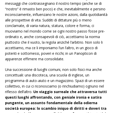
messaggi che contrassegnano il nostro tempo (anche se di
“nostro” è rimasto ben poco) e che, inevitabilmente e persino
inconsciamente, influenzano le nostre azioni, dalla quotidianità
alle prospettive di vita. Sudditi di dittature più o meno
conclamate, di varia natura, statura, colore e forma, ci
muoviamo nel mondo come se ogni nostro passo fosse pre-
ordinato e, anche consapevoli di ciò, accettiamo la norma
piuttosto che il vuoto, la regola anziché l’arbitrio. Non solo li
accettiamo, ma ce li imponiamo l’un l’altro, in un gioco di
potenti e sottomessi, poveri e ricchi; in un Panopticon di
apparenze effimere ma consolidate.
Una successione di luoghi comuni, non solo fisici ma anche
concettuali: una discoteca, una scuola di inglese, un
programma di auto-aiuto e un magazzino. Spazi di un essere
collettivo, in cui ci riconosciamo (o rinchiudiamo) ognuno nel
riflesso dell’altro.
Un viaggio surreale che attraversa tutti
questi luoghi affrontando, con geniale ironia e satira
pungente, un assunto fondamentale della odierna
società europea: lo scambio iniquo di diritti e doveri tra