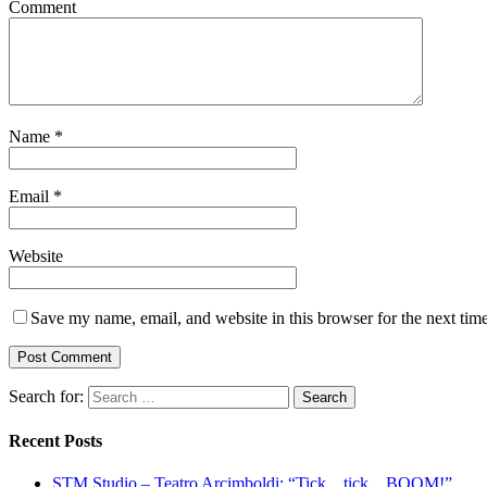
Comment
Name
*
Email
*
Website
Save my name, email, and website in this browser for the next tim
Search for:
Recent Posts
STM Studio – Teatro Arcimboldi: “Tick…tick…BOOM!”