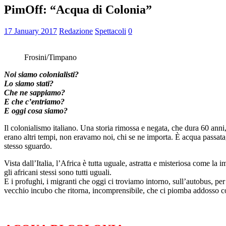
PimOff: “Acqua di Colonia”
17 January 2017
Redazione
Spettacoli
0
Frosini/Timpano
Noi siamo colonialisti?
Lo siamo stati?
Che ne sappiamo?
E che c’entriamo?
E oggi cosa siamo?
Il colonialismo italiano. Una storia rimossa e negata, che dura 60 anni
erano altri tempi, non eravamo noi, chi se ne importa. È acqua passata
stesso sguardo.
Vista dall’Italia, l’Africa è tutta uguale, astratta e misteriosa come 
gli africani stessi sono tutti uguali.
E i profughi, i migranti che oggi ci troviamo intorno, sull’autobus, per 
vecchio incubo che ritorna, incomprensibile, che ci piomba addosso