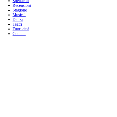
Spettacoli
Recensioni
Stagione
Musical
Danza
Teatri
Fuori città
Contatti