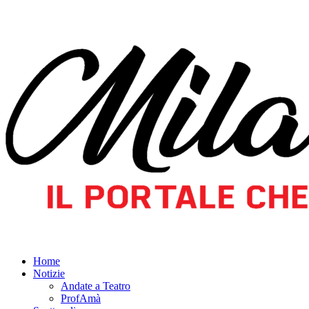
Home
Notizie
Andate a Teatro
ProfAmà