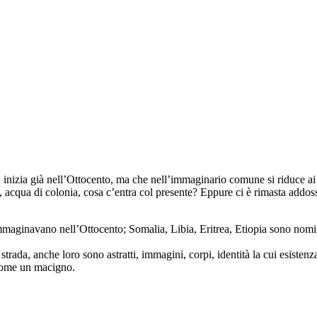
, inizia già nell’Ottocento, ma che nell’immaginario comune si riduce ai 
, acqua di colonia, cosa c’entra col presente? Eppure ci è rimasta addoss
la immaginavano nell’Ottocento; Somalia, Libia, Eritrea, Etiopia sono no
strada, anche loro sono astratti, immagini, corpi, identità la cui esisten
 come un macigno.