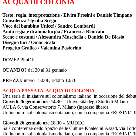
ACQUA DI COLONIA
Testo, regia, interpretazione / Elvira Frosini e Daniele Timpano
Consulenza / Igiaba Scego
Voce del bambino Unicef / Sandro Lombardi
Aiuto regia e drammaturgia / Francesca Blancato
Scene e costumi / Alessandra Muschella e Daniela De Blasio
Disegno luci / Omar Scala
Progetto Grafico / Valentina Pastorino
DOVE?
PimOff
QUANDO?
dal 30 al 31 gennaio
PREZZI:
intero 15,00€, ridotto 10/7€
ACQUA PASSATA, ACQUA DI COLONIA
Una serie di iniziative sul colonialismo italiano, in occasione del deb
Giovedì 26 gennaio ore 14.30
– Università degli Studi di Milano
AULA 6, via Conservatorio 7, Milano (ingresso libero)
Un incontro sul colonialismo italiano, con la compagnia FROSINI
Giovedì 26 gennaio ore 18.30
– MUDEC
Sala conferenze dello Spazio delle Culture Khaled al-Asaad, via Tort
Un incontro sul colonialismo italiano, con la compagnia FROSINI/