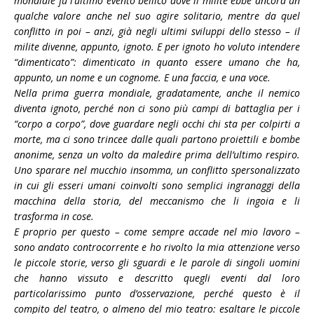
mondiale fu l’ultimo evento bellico dove il milite ebbe ancora un
qualche valore anche nel suo agire solitario, mentre da quel
conflitto in poi – anzi, già negli ultimi sviluppi dello stesso – il
milite divenne, appunto, ignoto. E per ignoto ho voluto intendere
“dimenticato”: dimenticato in quanto essere umano che ha,
appunto, un nome e un cognome. E una faccia, e una voce.
Nella prima guerra mondiale, gradatamente, anche il nemico
diventa ignoto, perché non ci sono più campi di battaglia per i
“corpo a corpo”, dove guardare negli occhi chi sta per colpirti a
morte, ma ci sono trincee dalle quali partono proiettili e bombe
anonime, senza un volto da maledire prima dell’ultimo respiro.
Uno sparare nel mucchio insomma, un conflitto spersonalizzato
in cui gli esseri umani coinvolti sono semplici ingranaggi della
macchina della storia, del meccanismo che li ingoia e li
trasforma in cose.
E proprio per questo – come sempre accade nel mio lavoro –
sono andato controcorrente e ho rivolto la mia attenzione verso
le piccole storie, verso gli sguardi e le parole di singoli uomini
che hanno vissuto e descritto quegli eventi dal loro
particolarissimo punto d’osservazione, perché questo è il
compito del teatro, o almeno del mio teatro: esaltare le piccole