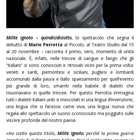
Milite ignoto – quindicidiciotto
, lo spettacolo che segna il
debutto di
Mario Perrotta
al Piccolo, al Teatro Studio dal 15
al 20 novembre – racconta il primo, vero, momento di unità
nazionale. È, infatti, nelle trincee di sangue e fango che gli
“italiani” si sono conosciuti e ritrovati vicini per la prima volta:
veneti e sardi, piemontesi e siciliani, pugliesi e lombardi
accomunati dalla paura e dallo spaesamento per quell’evento
più grande di loro, smarriti nella babele di dialetti che
risuonavano in quelle trincee. Per questo Perrotta immagina
tutti i dialetti italiani uniti e mescolati in una lingua d’invenzione,
una lingua che si facesse carne viva, una lingua nuova che
regala allo spettacolo un suono sconosciuto ma poggiato sulle
viscere profonde del nostro paese.
«Ho scelto questo titolo,
Milite Ignoto
, perché la prima guerra