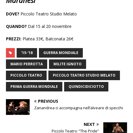
Maranesi
DOVE?
Piccolo Teatro Studio Melato
QUANDO?
Dal 15 al 20 novembre
PREZZI:
Platea 33€, Balconata 26€
'15-'18
GUERRA MONDIALE
MARIO PERROTTA
MILITE IGNOTO
PICCOLO TEATRO
PICCOLO TEATRO STUDIO MELATO
PRIMA GUERRA MONDIALE
QUINDICIDICIOTTO
PREVIOUS
Zanandrea ci accompagna nell’alveare di specchi
NEXT
Piccolo Teatro: “The Pride”