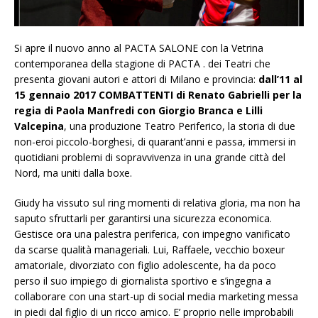
Si apre il nuovo anno al PACTA SALONE con la Vetrina
contemporanea della stagione di PACTA . dei Teatri che
presenta giovani autori e attori di Milano e provincia:
dall’11 al
15 gennaio 2017 COMBATTENTI di Renato Gabrielli per la
regia di Paola Manfredi con Giorgio Branca e Lilli
Valcepina
, una produzione Teatro Periferico, la storia di due
non-eroi piccolo-borghesi, di quarant’anni e passa, immersi in
quotidiani problemi di sopravvivenza in una grande città del
Nord, ma uniti dalla boxe.
Giudy ha vissuto sul ring momenti di relativa gloria, ma non ha
saputo sfruttarli per garantirsi una sicurezza economica.
Gestisce ora una palestra periferica, con impegno vanificato
da scarse qualità manageriali. Lui, Raffaele, vecchio boxeur
amatoriale, divorziato con figlio adolescente, ha da poco
perso il suo impiego di giornalista sportivo e s’ingegna a
collaborare con una start-up di social media marketing messa
in piedi dal figlio di un ricco amico. E’ proprio nelle improbabili