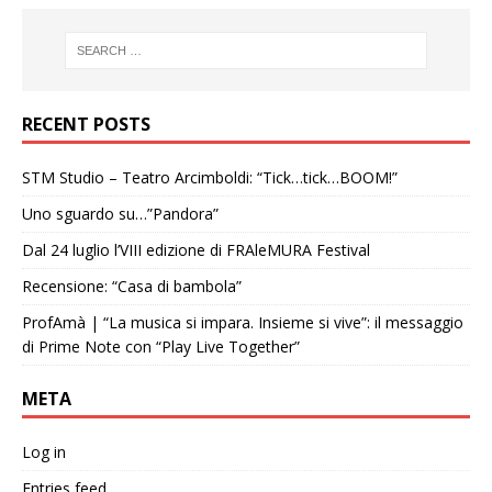
RECENT POSTS
STM Studio – Teatro Arcimboldi: “Tick…tick…BOOM!”
Uno sguardo su…”Pandora”
Dal 24 luglio l’VIII edizione di FRAleMURA Festival
Recensione: “Casa di bambola”
ProfAmà | “La musica si impara. Insieme si vive”: il messaggio
di Prime Note con “Play Live Together”
META
Log in
Entries feed