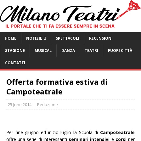
HOME
NOTIZIE
SPETTACOLI
RECENSIONI
STAGIONE
MUSICAL
DANZA
TEATRI
FUORI CITTÀ
CONTATTI
Offerta formativa estiva di
Campoteatrale
25 June 2014
Redazione
Per fine giugno ed inizio luglio la Scuola di
Campoteatrale
offre una serie di interessanti
seminari intensivi
e
corsi
per