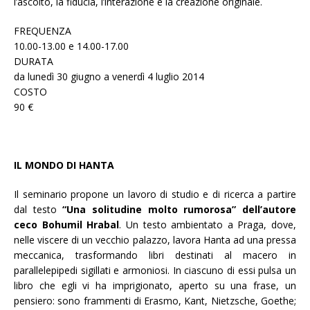
l’ascolto, la fiducia, l’interazione e la creazione originale.
FREQUENZA
10.00-13.00 e 14.00-17.00
DURATA
da lunedì 30 giugno a venerdì 4 luglio 2014
COSTO
90 €
IL MONDO DI HANTA
Il seminario propone un lavoro di studio e di ricerca a partire
dal testo
“Una solitudine molto rumorosa” dell’autore
ceco Bohumil Hrabal
. Un testo ambientato a Praga, dove,
nelle viscere di un vecchio palazzo, lavora Hanta ad una pressa
meccanica, trasformando libri destinati al macero in
parallelepipedi sigillati e armoniosi. In ciascuno di essi pulsa un
libro che egli vi ha imprigionato, aperto su una frase, un
pensiero: sono frammenti di Erasmo, Kant, Nietzsche, Goethe;