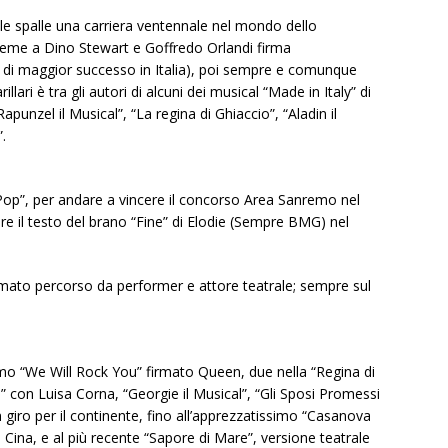
le spalle una carriera ventennale nel mondo dello
ieme a Dino Stewart e Goffredo Orlandi firma
ico di maggior successo in Italia), poi sempre e comunque
lari è tra gli autori di alcuni dei musical “Made in Italy” di
Rapunzel il Musical”, “La regina di Ghiaccio”, “Aladin il
”.
“Pop”, per andare a vincere il concorso Area Sanremo nel
are il testo del brano “Fine” di Elodie (Sempre BMG) nel
ffermato percorso da performer e attore teatrale; sempre sul
ssimo “We Will Rock You” firmato Queen, due nella “Regina di
s” con Luisa Corna, “Georgie il Musical”, “Gli Sposi Promessi
giro per il continente, fino all’apprezzatissimo “Casanova
Cina, e al più recente “Sapore di Mare”, versione teatrale