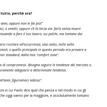
ttutto, perché ora?
 anni, oppure non le fai più!”
sci, o smetti, oppure c’è la terza via: farlo senza essere
nuando a fare il tuo lavoro, sui palchi, ma lontano dai
ersi riciclare all’occorrenza, una cento, mille volte.
stimoli, e quello principale in questo periodo era provare a
miei standard, dalla mia “comfort zone”.
do di compromessi. Bisogna seguire le tendenze del mercato e,
icuramente adeguarsi a determinate tendenze.
t’anni, figuriamoci adesso”.
ni in cui Paolo dice quel che pensa e nel modo in cui gli
li che oggi vanno per la maggiore, e assolutamente lontano