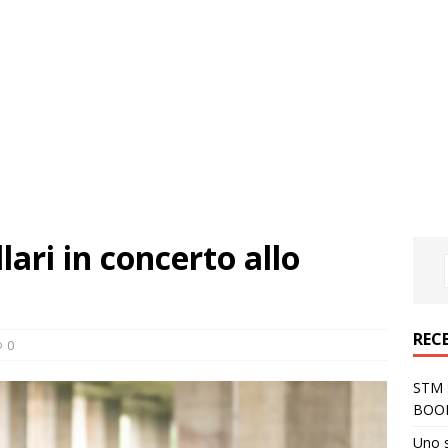
lari in concerto allo
REC
0
STM S
BOO
Uno 