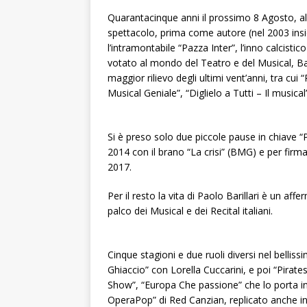
Quarantacinque anni il prossimo 8 Agosto, al
spettacolo, prima come autore (nel 2003 ins
l’intramontabile “Pazza Inter”, l’inno calcist
votato al mondo del Teatro e del Musical, Baril
maggior rilievo degli ultimi vent’anni, tra cui “
Musical Geniale”, “Diglielo a Tutti – Il musical
Si è preso solo due piccole pause in chiave 
2014 con il brano “La crisi” (BMG) e per firm
2017.
Per il resto la vita di Paolo Barillari è un a
palco dei Musical e dei Recital italiani.
Cinque stagioni e due ruoli diversi nel belli
Ghiaccio” con Lorella Cuccarini, e poi “Pirate
Show”, “Europa Che passione” che lo porta in 
OperaPop” di Red Canzian, replicato anche in 