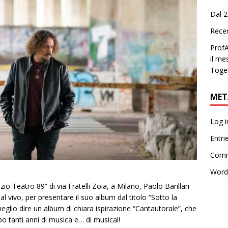
Dal 2
Recen
ProfA
il me
Toge
MET
Log i
Entri
Comm
Word
io Teatro 89” di via Fratelli Zoia, a Milano, Paolo Barillari
l vivo, per presentare il suo album dal titolo “Sotto la
glio dire un album di chiara ispirazione “Cantautorale”, che
po tanti anni di musica e… di musical!