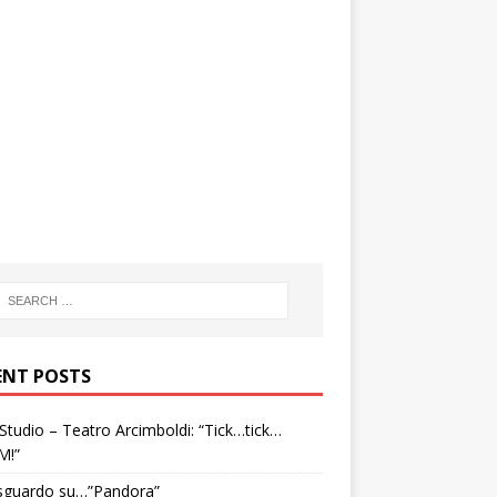
ENT POSTS
tudio – Teatro Arcimboldi: “Tick…tick…
M!”
sguardo su…”Pandora”