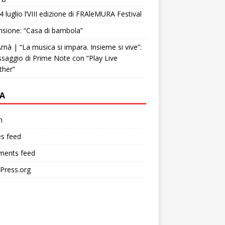
4 luglio l’VIII edizione di FRAleMURA Festival
sione: “Casa di bambola”
mà | “La musica si impara. Insieme si vive”:
ssaggio di Prime Note con “Play Live
ther”
A
n
es feed
ents feed
Press.org