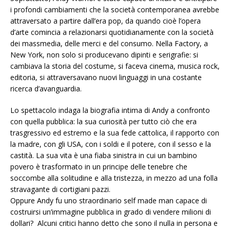
i profondi cambiamenti che la società contemporanea avrebbe
attraversato a partire dall’era pop, da quando cioè l’opera
d’arte comincia a relazionarsi quotidianamente con la società
dei massmedia, delle merci e del consumo. Nella Factory, a
New York, non solo si producevano dipinti e serigrafie: si
cambiava la storia del costume, si faceva cinema, musica rock,
editoria, si attraversavano nuovi linguaggi in una costante
ricerca d’avanguardia.
Lo spettacolo indaga la biografia intima di Andy a confronto
con quella pubblica: la sua curiosità per tutto ciò che era
trasgressivo ed estremo e la sua fede cattolica, il rapporto con
la madre, con gli USA, con i soldi e il potere, con il sesso e la
castità. La sua vita è una fiaba sinistra in cui un bambino
povero è trasformato in un principe delle tenebre che
soccombe alla solitudine e alla tristezza, in mezzo ad una folla
stravagante di cortigiani pazzi.
Oppure Andy fu uno straordinario self made man capace di
costruirsi un’immagine pubblica in grado di vendere milioni di
dollari? Alcuni critici hanno detto che sono il nulla in persona e