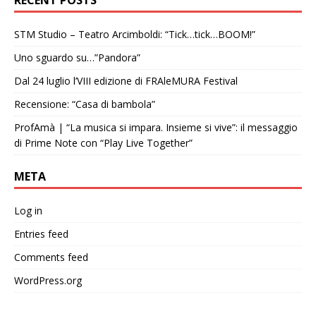
RECENT POSTS
STM Studio – Teatro Arcimboldi: “Tick…tick…BOOM!”
Uno sguardo su…”Pandora”
Dal 24 luglio l’VIII edizione di FRAleMURA Festival
Recensione: “Casa di bambola”
ProfAmà | “La musica si impara. Insieme si vive”: il messaggio
di Prime Note con “Play Live Together”
META
Log in
Entries feed
Comments feed
WordPress.org