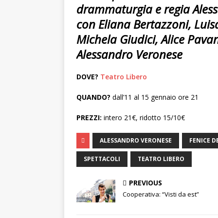
drammaturgia e regia Ales
con Eliana Bertazzoni, Luisa
Michela Giudici, Alice Pavan
Alessandro Veronese
DOVE?
Teatro Libero
QUANDO?
dall’11 al 15 gennaio ore 21
PREZZI:
intero 21€, ridotto 15/10€
ALESSANDRO VERONESE
FENICE D
SPETTACOLI
TEATRO LIBERO
PREVIOUS
Cooperativa: “Visti da est”