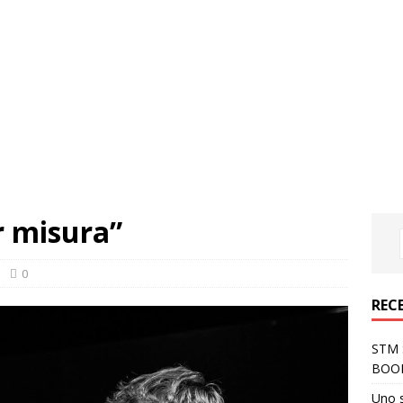
r misura”
0
REC
STM S
BOO
Uno 