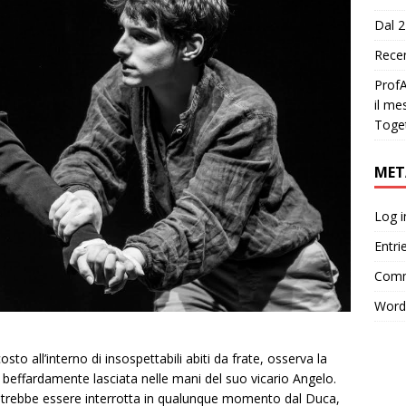
Dal 2
Recen
ProfA
il me
Toge
MET
Log i
Entri
Comm
Word
sto all’interno di insospettabili abiti da frate, osserva la
 beffardamente lasciata nelle mani del suo vicario Angelo.
potrebbe essere interrotta in qualunque momento dal Duca,