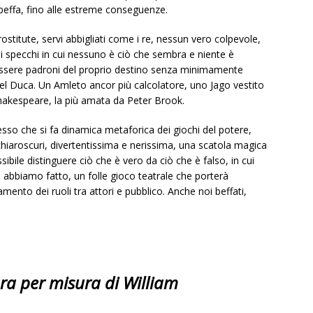
beffa, fino alle estreme conseguenze.
rostitute, servi abbigliati come i re, nessun vero colpevole,
i specchi in cui nessuno è ciò che sembra e niente è
 essere padroni del proprio destino senza minimamente
el Duca. Un Amleto ancor più calcolatore, uno Jago vestito
hakespeare, la più amata da Peter Brook.
 sesso che si fa dinamica metaforica dei giochi del potere,
hiaroscuri, divertentissima e nerissima, una scatola magica
ibile distinguere ciò che è vero da ciò che è falso, in cui
 abbiamo fatto, un folle gioco teatrale che porterà
mento dei ruoli tra attori e pubblico. Anche noi beffati,
ura per misura
di William