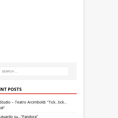
ENT POSTS
tudio – Teatro Arcimboldi: “Tick…tick…
M!”
sguardo su…”Pandora”