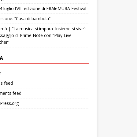
4 luglio l’VIII edizione di FRAleMURA Festival
sione: “Casa di bambola”
mà | “La musica si impara. Insieme si vive”:
ssaggio di Prime Note con “Play Live
ther”
A
n
es feed
ents feed
Press.org