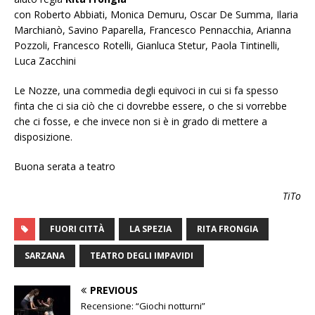
con Roberto Abbiati, Monica Demuru, Oscar De Summa, Ilaria
Marchianò, Savino Paparella, Francesco Pennacchia, Arianna
Pozzoli, Francesco Rotelli, Gianluca Stetur, Paola Tintinelli,
Luca Zacchini
Le Nozze, una commedia degli equivoci in cui si fa spesso
finta che ci sia ciò che ci dovrebbe essere, o che si vorrebbe
che ci fosse, e che invece non si è in grado di mettere a
disposizione.
Buona serata a teatro
TiTo
FUORI CITTÀ
LA SPEZIA
RITA FRONGIA
SARZANA
TEATRO DEGLI IMPAVIDI
PREVIOUS
Recensione: “Giochi notturni”