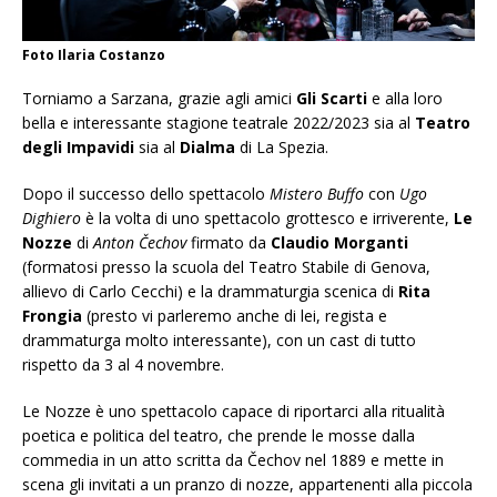
Foto Ilaria Costanzo
Torniamo a Sarzana, grazie agli amici
Gli Scarti
e alla loro
bella e interessante stagione teatrale 2022/2023 sia al
Teatro
degli Impavidi
sia al
Dialma
di La Spezia.
Dopo il successo dello spettacolo
Mistero Buffo
con
Ugo
Dighiero
è la volta di uno spettacolo grottesco e irriverente,
Le
Nozze
di
Anton Čechov
firmato da
Claudio Morganti
(formatosi presso la scuola del Teatro Stabile di Genova,
allievo di Carlo Cecchi) e la drammaturgia scenica di
Rita
Frongia
(presto vi parleremo anche di lei, regista e
drammaturga molto interessante), con un cast di tutto
rispetto da 3 al 4 novembre.
Le Nozze è uno spettacolo capace di riportarci alla ritualità
poetica e politica del teatro, che prende le mosse dalla
commedia in un atto scritta da Čechov nel 1889 e mette in
scena gli invitati a un pranzo di nozze, appartenenti alla piccola