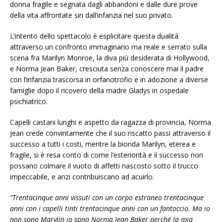
donna fragile e segnata dagli abbandoni e dalle dure prove
della vita affrontate sin dall’infanzia nel suo privato.
L’intento dello spettacolo è esplicitare questa dualità
attraverso un confronto immaginario ma reale e serrato sulla
scena fra Marilyn Monroe, la diva più desiderata di Hollywood,
e Norma Jean Baker, cresciuta senza conoscere mai il padre
con l’infanzia trascorsa in orfanotrofio e in adozione a diverse
famiglie dopo il ricovero della madre Gladys in ospedale
psichiatrico.
Capelli castani lunghi e aspetto da ragazza di provincia, Norma
Jean crede convintamente che il suo riscatto passi attraverso il
successo a tutti i costi, mentre la bionda Marilyn, eterea e
fragile, si è resa conto di come l’esteriorità e il successo non
possano colmare il vuoto di affetti nascosto sotto il trucco
impeccabile, e anzi contribuiscano ad acuirlo.
“Trentacinque anni vissuti con un corpo estraneo trentacinque
anni con i capelli tinti trentacinque anni con un fantoccio. Ma io
non sono Marylin io sono Norma Jean Baker perché la mia