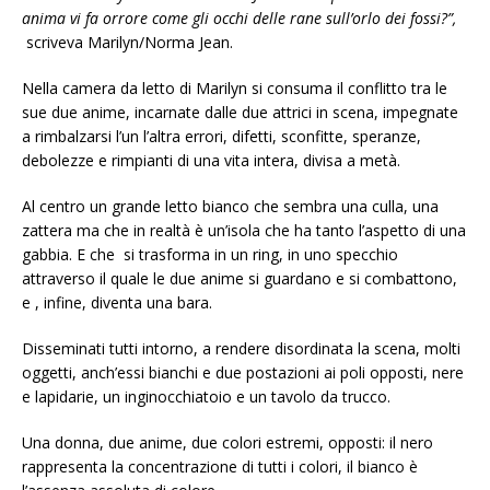
anima vi fa orrore come gli occhi delle rane sull’orlo dei fossi?”,
scriveva Marilyn/Norma Jean.
Nella camera da letto di Marilyn si consuma il conflitto tra le
sue due anime, incarnate dalle due attrici in scena, impegnate
a rimbalzarsi l’un l’altra errori, difetti, sconfitte, speranze,
debolezze e rimpianti di una vita intera, divisa a metà.
Al centro un grande letto bianco che sembra una culla, una
zattera ma che in realtà è un’isola che ha tanto l’aspetto di una
gabbia. E che si trasforma in un ring, in uno specchio
attraverso il quale le due anime si guardano e si combattono,
e , infine, diventa una bara.
Disseminati tutti intorno, a rendere disordinata la scena, molti
oggetti, anch’essi bianchi e due postazioni ai poli opposti, nere
e lapidarie, un inginocchiatoio e un tavolo da trucco.
Una donna, due anime, due colori estremi, opposti: il nero
rappresenta la concentrazione di tutti i colori, il bianco è