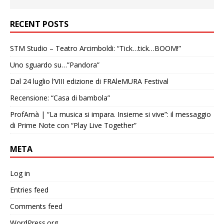
RECENT POSTS
STM Studio – Teatro Arcimboldi: “Tick…tick…BOOM!”
Uno sguardo su…”Pandora”
Dal 24 luglio l’VIII edizione di FRAleMURA Festival
Recensione: “Casa di bambola”
ProfAmà | “La musica si impara. Insieme si vive”: il messaggio
di Prime Note con “Play Live Together”
META
Log in
Entries feed
Comments feed
WordPress.org