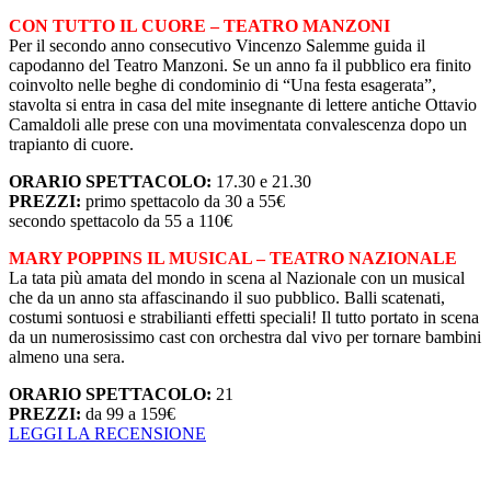
CON TUTTO IL CUORE – TEATRO MANZONI
Per il secondo anno consecutivo Vincenzo Salemme guida il
capodanno del Teatro Manzoni. Se un anno fa il pubblico era finito
coinvolto nelle beghe di condominio di “Una festa esagerata”,
stavolta si entra in casa del mite insegnante di lettere antiche Ottavio
Camaldoli alle prese con una movimentata convalescenza dopo un
trapianto di cuore.
ORARIO SPETTACOLO:
17.30 e 21.30
PREZZI:
primo spettacolo da 30 a 55€
secondo spettacolo da 55 a 110€
MARY POPPINS IL MUSICAL – TEATRO NAZIONALE
La tata più amata del mondo in scena al Nazionale con un musical
che da un anno sta affascinando il suo pubblico. Balli scatenati,
costumi sontuosi e strabilianti effetti speciali! Il tutto portato in scena
da un numerosissimo cast con orchestra dal vivo per tornare bambini
almeno una sera.
ORARIO SPETTACOLO:
21
PREZZI:
da 99 a 159€
LEGGI LA RECENSIONE