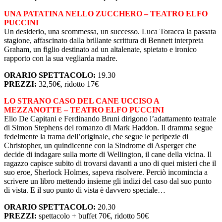
UNA PATATINA NELLO ZUCCHERO – TEATRO ELFO
PUCCINI
Un desiderio, una scommessa, un successo. Luca Toracca la passata
stagione, affascinato dalla brillante scrittura di Bennett interpreta
Graham, un figlio destinato ad un altalenate, spietato e ironico
rapporto con la sua vegliarda madre.
ORARIO SPETTACOLO:
19.30
PREZZI:
32,50€, ridotto 17€
LO STRANO CASO DEL CANE UCCISO A
MEZZANOTTE – TEATRO ELFO PUCCINI
Elio De Capitani e Ferdinando Bruni dirigono l’adattamento teatrale
di Simon Stephens del romanzo di Mark Haddon. Il dramma segue
fedelmente la trama dell’originale, che segue le peripezie di
Christopher, un quindicenne con la Sindrome di Asperger che
decide di indagare sulla morte di Wellington, il cane della vicina. Il
ragazzo capisce subito di trovarsi davanti a uno di quei misteri che il
suo eroe, Sherlock Holmes, sapeva risolvere. Perciò incomincia a
scrivere un libro mettendo insieme gli indizi del caso dal suo punto
di vista. E il suo punto di vista è davvero speciale…
ORARIO SPETTACOLO:
20.30
PREZZI:
spettacolo + buffet 70€, ridotto 50€