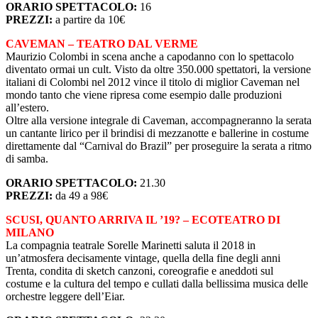
ORARIO SPETTACOLO:
16
PREZZI:
a partire da 10€
CAVEMAN – TEATRO DAL VERME
Maurizio Colombi in scena anche a capodanno con lo spettacolo
diventato ormai un cult. Visto da oltre 350.000 spettatori, la versione
italiani di Colombi nel 2012 vince il titolo di miglior Caveman nel
mondo tanto che viene ripresa come esempio dalle produzioni
all’estero.
Oltre alla versione integrale di Caveman, accompagneranno la serata
un cantante lirico per il brindisi di mezzanotte e ballerine in costume
direttamente dal “Carnival do Brazil” per proseguire la serata a ritmo
di samba.
ORARIO SPETTACOLO:
21.30
PREZZI:
da 49 a 98€
SCUSI, QUANTO ARRIVA IL ’19? – ECOTEATRO DI
MILANO
La compagnia teatrale Sorelle Marinetti saluta il 2018 in
un’atmosfera decisamente vintage, quella della fine degli anni
Trenta, condita di sketch canzoni, coreografie e aneddoti sul
costume e la cultura del tempo e cullati dalla bellissima musica delle
orchestre leggere dell’Eiar.