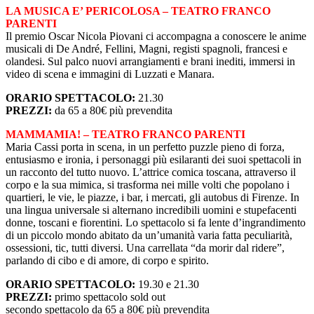
LA MUSICA E’ PERICOLOSA – TEATRO FRANCO
PARENTI
Il premio Oscar Nicola Piovani ci accompagna a conoscere le anime
musicali di De André, Fellini, Magni, registi spagnoli, francesi e
olandesi. Sul palco nuovi arrangiamenti e brani inediti, immersi in
video di scena e immagini di Luzzati e Manara.
ORARIO SPETTACOLO:
21.30
PREZZI:
da 65 a 80€ più prevendita
MAMMAMIA! – TEATRO FRANCO PARENTI
Maria Cassi porta in scena, in un perfetto puzzle pieno di forza,
entusiasmo e ironia, i personaggi più esilaranti dei suoi spettacoli in
un racconto del tutto nuovo. L’attrice comica toscana, attraverso il
corpo e la sua mimica, si trasforma nei mille volti che popolano i
quartieri, le vie, le piazze, i bar, i mercati, gli autobus di Firenze. In
una lingua universale si alternano incredibili uomini e stupefacenti
donne, toscani e fiorentini. Lo spettacolo si fa lente d’ingrandimento
di un piccolo mondo abitato da un’umanità varia fatta peculiarità,
ossessioni, tic, tutti diversi. Una carrellata “da morir dal ridere”,
parlando di cibo e di amore, di corpo e spirito.
ORARIO SPETTACOLO:
19.30 e 21.30
PREZZI:
primo spettacolo sold out
secondo spettacolo da 65 a 80€ più prevendita