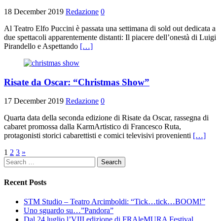
18 December 2019
Redazione
0
Al Teatro Elfo Puccini è passata una settimana di sold out dedicata a
due spettacoli apparentemente distanti: Il piacere dell’onestà di Luigi
Pirandello e Aspettando
[…]
Risate da Oscar: “Christmas Show”
17 December 2019
Redazione
0
Quarta data della seconda edizione di Risate da Oscar, rassegna di
cabaret promossa dalla KarmArtistico di Francesco Ruta,
protagonisti storici cabarettisti e comici televisivi provenienti
[…]
Posts
1
2
3
»
Search
navigation
for:
Recent Posts
STM Studio – Teatro Arcimboldi: “Tick…tick…BOOM!”
Uno sguardo su…”Pandora”
Dal 24 luglio l’VIII edizione di FRAleMURA Festival