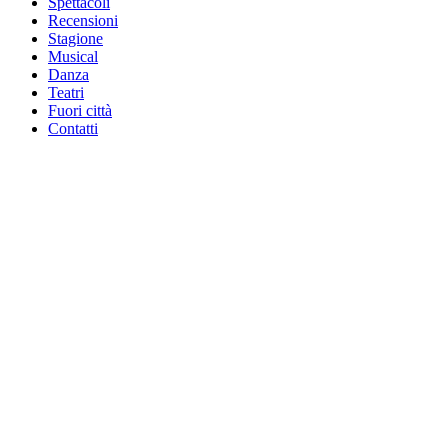
Spettacoli
Recensioni
Stagione
Musical
Danza
Teatri
Fuori città
Contatti