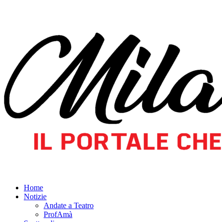
Home
Notizie
Andate a Teatro
ProfAmà