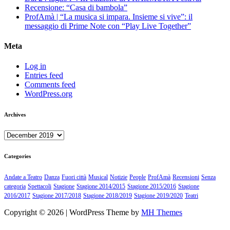
Recensione: “Casa di bambola”
ProfAmà | “La musica si impara. Insieme si vive”: il
messaggio di Prime Note con “Play Live Together”
Meta
Log in
Entries feed
Comments feed
WordPress.org
Archives
Archives
Categories
Andate a Teatro
Danza
Fuori città
Musical
Notizie
People
ProfAmà
Recensioni
Senza
categoria
Spettacoli
Stagione
Stagione 2014/2015
Stagione 2015/2016
Stagione
2016/2017
Stagione 2017/2018
Stagione 2018/2019
Stagione 2019/2020
Teatri
Copyright © 2026 | WordPress Theme by
MH Themes