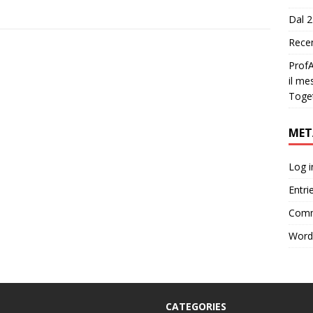
Dal 2
Recen
ProfA
il me
Toge
MET
Log i
Entri
Comm
Word
CATEGORIES