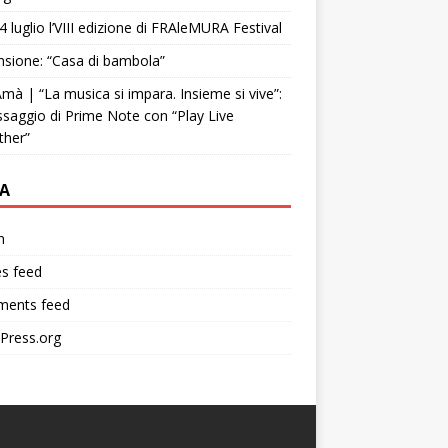
4 luglio l’VIII edizione di FRAleMURA Festival
sione: “Casa di bambola”
mà | “La musica si impara. Insieme si vive”:
ssaggio di Prime Note con “Play Live
ther”
A
n
es feed
ents feed
Press.org