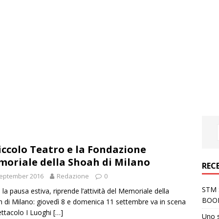
Piccolo Teatro e la Fondazione
oriale della Shoah di Milano
REC
September 2016
Redazione
0
STM S
la pausa estiva, riprende l’attività del Memoriale della
BOO
 di Milano: giovedì 8 e domenica 11 settembre va in scena
ettacolo I Luoghi
[…]
Uno 