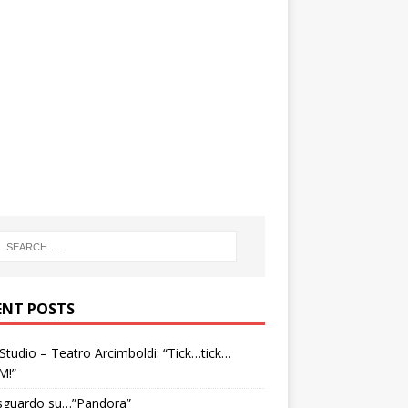
ENT POSTS
tudio – Teatro Arcimboldi: “Tick…tick…
M!”
sguardo su…”Pandora”