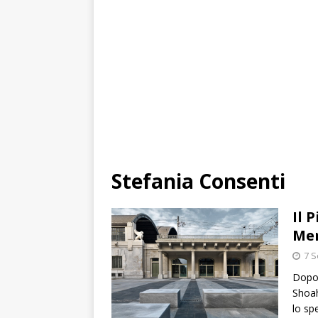
Stefania Consenti
Il 
Mem
7 
Dopo 
Shoah
lo sp