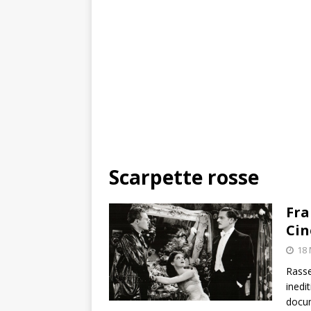
Scarpette rosse
Fra
Cin
18 
Rasse
inedit
docum