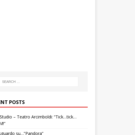
ENT POSTS
tudio – Teatro Arcimboldi: “Tick…tick…
M!”
sguardo su…”Pandora”