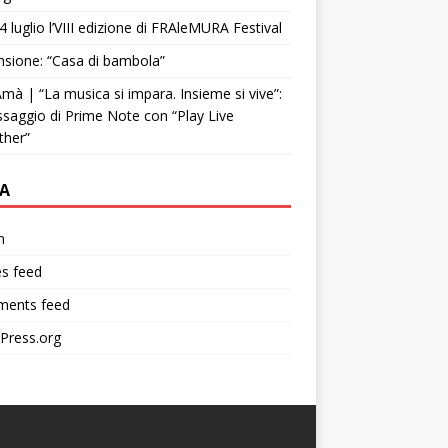
4 luglio l’VIII edizione di FRAleMURA Festival
sione: “Casa di bambola”
mà | “La musica si impara. Insieme si vive”:
ssaggio di Prime Note con “Play Live
ther”
A
n
es feed
ents feed
Press.org