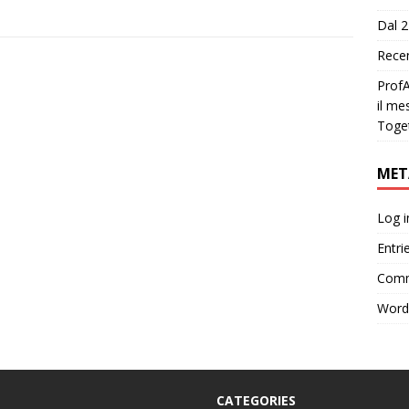
Dal 2
Recen
ProfA
il me
Toge
MET
Log i
Entri
Comm
Word
CATEGORIES