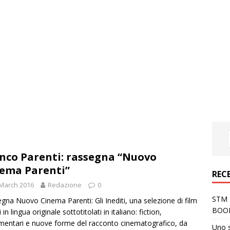
nco Parenti: rassegna “Nuovo
ema Parenti”
REC
March 2016
Redazione
0
STM S
gna Nuovo Cinema Parenti: Gli Inediti, una selezione di film
BOO
i in lingua originale sottotitolati in italiano: fiction,
entari e nuove forme del racconto cinematografico, da
Uno 