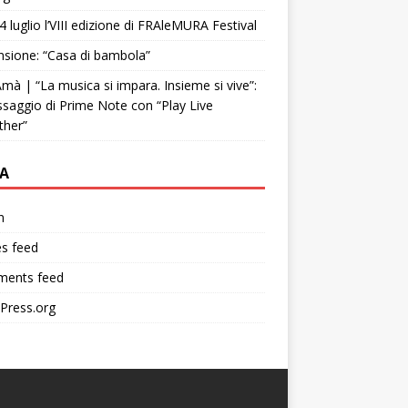
4 luglio l’VIII edizione di FRAleMURA Festival
sione: “Casa di bambola”
mà | “La musica si impara. Insieme si vive”:
ssaggio di Prime Note con “Play Live
ther”
A
n
es feed
ents feed
Press.org