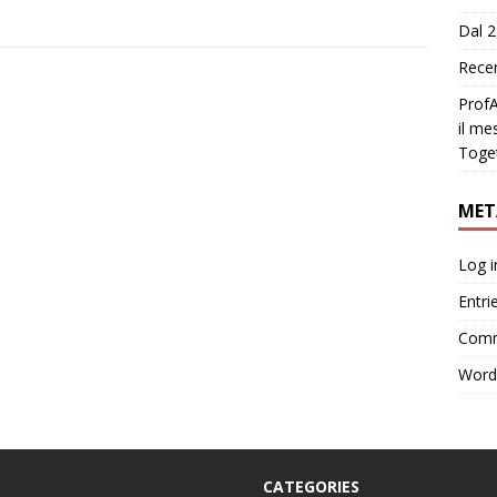
Dal 2
Recen
ProfA
il me
Toge
MET
Log i
Entri
Comm
Word
CATEGORIES