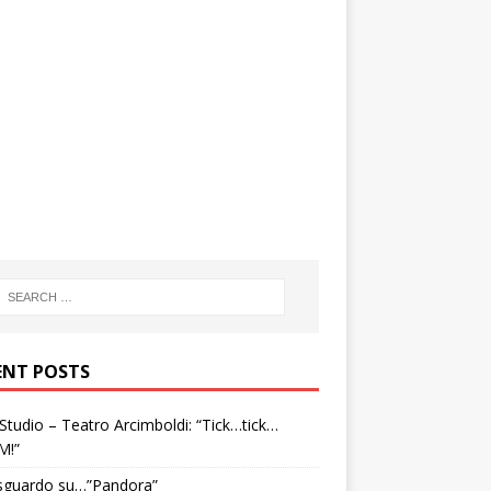
ENT POSTS
tudio – Teatro Arcimboldi: “Tick…tick…
M!”
sguardo su…”Pandora”