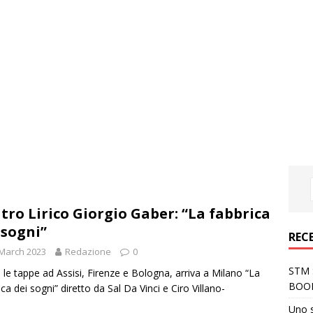
tro Lirico Giorgio Gaber: “La fabbrica
 sogni”
REC
March 2023
Redazione
0
STM S
le tappe ad Assisi, Firenze e Bologna, arriva a Milano “La
BOO
ica dei sogni” diretto da Sal Da Vinci e Ciro Villano-
Uno 