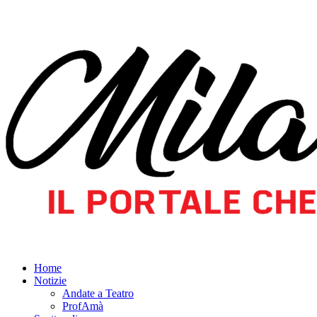
Home
Notizie
Andate a Teatro
ProfAmà