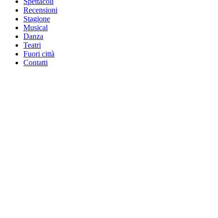
Spettacoli
Recensioni
Stagione
Musical
Danza
Teatri
Fuori città
Contatti