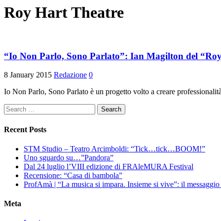
Roy Hart Theatre
“Io Non Parlo, Sono Parlato”: Ian Magilton del “Ro
8 January 2015
Redazione
0
Io Non Parlo, Sono Parlato è un progetto volto a creare professionalità 
Search
for:
Recent Posts
STM Studio – Teatro Arcimboldi: “Tick…tick…BOOM!”
Uno sguardo su…”Pandora”
Dal 24 luglio l’VIII edizione di FRAleMURA Festival
Recensione: “Casa di bambola”
ProfAmà | “La musica si impara. Insieme si vive”: il messaggi
Meta