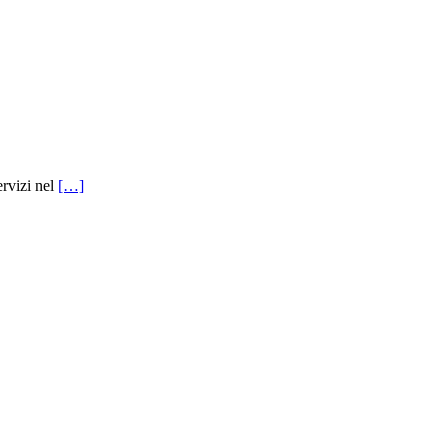
ervizi nel
[…]