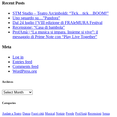
Recent Posts
STM Studio – Teatro Arcimboldi: “Tick…tick…BOOM!”
Uno sguardo su…”Pandora”
Dal 24 luglio l’VIII edizione di FRAleMURA Festival
Recensione: “Casa di bambola”
ProfAmà | “La musica si impara. Insieme si vive”: il
messaggio di Prime Note con “Play Live Together”
Meta
Log in
Entries feed
Comments feed
WordPress.org
Archives
Archives
Categories
Andate a Teatro
Danza
Fuori città
Musical
Notizie
People
ProfAmà
Recensioni
Senza