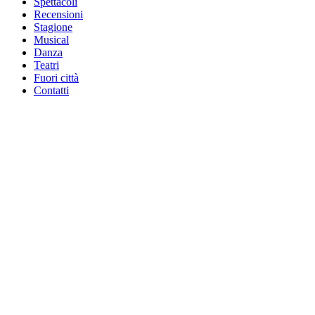
Spettacoli
Recensioni
Stagione
Musical
Danza
Teatri
Fuori città
Contatti