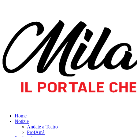
Home
Notizie
Andate a Teatro
ProfAmà