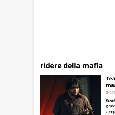
ridere della mafia
Tea
mas
27
Ripar
girat
compl