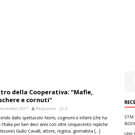
tro della Cooperativa: “Mafie,
chere e cornuti”
REC
 November 2017
Redazione
0
STM S
tendo dallo spettacolo Nomi, cognomi e infami (che ha
BOO
o l’Italia per ben dieci anni con oltre cinquecento repliche
essive) Giulio Cavalli, attore, regista, giornalista
[…]
Uno 