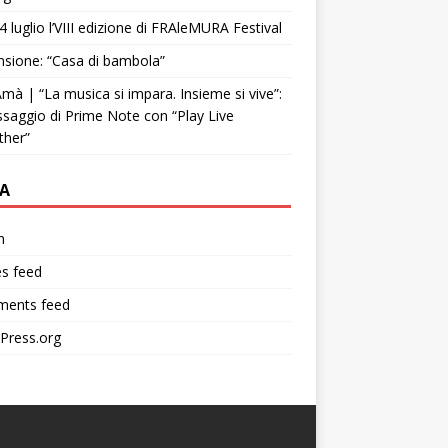
4 luglio l’VIII edizione di FRAleMURA Festival
sione: “Casa di bambola”
mà | “La musica si impara. Insieme si vive”:
ssaggio di Prime Note con “Play Live
ther”
A
n
es feed
ents feed
Press.org