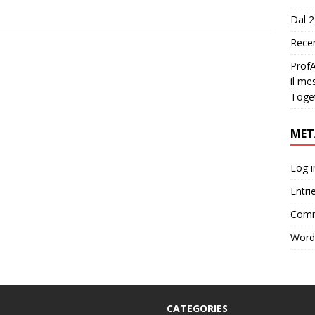
Dal 2
Recen
ProfA
il me
Toge
MET
Log i
Entri
Comm
Word
CATEGORIES