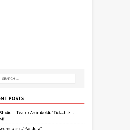
ENT POSTS
tudio – Teatro Arcimboldi: “Tick…tick…
M!”
sguardo su…”Pandora”