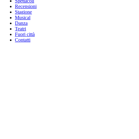
Spettacoli
Recensioni
Stagione
Musical
Danza
Teatri
Fuori città
Contatti