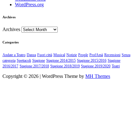
WordPress.org
Archives
Archives
Categories
Andate a Teatro
Danza
Fuori città
Musical
Notizie
People
ProfAmà
Recensioni
Senza
categoria
Spettacoli
Stagione
Stagione 2014/2015
Stagione 2015/2016
Stagione
2016/2017
Stagione 2017/2018
Stagione 2018/2019
Stagione 2019/2020
Teatri
Copyright © 2026 | WordPress Theme by
MH Themes