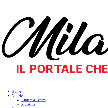
Home
Notizie
Andate a Teatro
ProfAmà