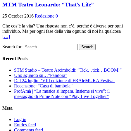
MTM Teatro Leonardo: “That’s Life”
25 October 2016
Redazione
0
Che cos’è la vita? Una risposta non c’è, perché è diversa per ogni
individuo. Ma per ogni fase della vita ognuno di noi ha qualcosa
[…]
Search for:
Recent Posts
STM Studio – Teatro Arcimboldi: “Tick…tick…BOOM!”
Uno sguardo su…”Pandora”
Dal 24 luglio l’VIII edizione di FRAleMURA Festival
Recensione: “Casa di bambola”
ProfAmà | “La musica si impara. Insieme si vive”: il
messaggio di Prime Note con “Play Live Together”
Meta
Log in
Entries feed
Comments feed