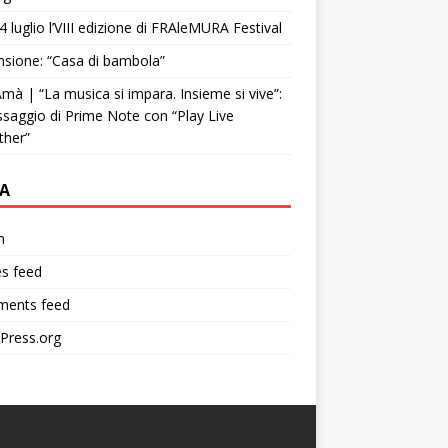
4 luglio l’VIII edizione di FRAleMURA Festival
sione: “Casa di bambola”
mà | “La musica si impara. Insieme si vive”:
ssaggio di Prime Note con “Play Live
ther”
A
n
es feed
ents feed
Press.org