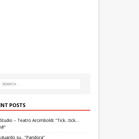
ENT POSTS
tudio – Teatro Arcimboldi: “Tick…tick…
M!”
sguardo su…”Pandora”