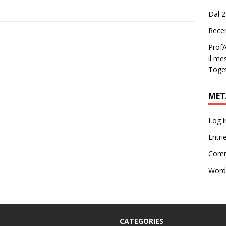
Dal 2
Recen
ProfA
il me
Toge
MET
Log i
Entri
Comm
Word
CATEGORIES