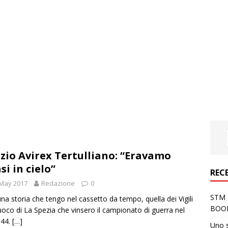
zio Avirex Tertulliano: “Eravamo
si in cielo”
REC
 May 2017
Redazione
0
STM S
una storia che tengo nel cassetto da tempo, quella dei Vigili
BOO
uoco di La Spezia che vinsero il campionato di guerra nel
-44.
[…]
Uno 