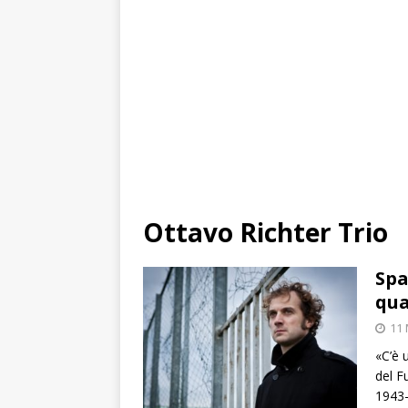
Ottavo Richter Trio
Spa
qua
11
«C’è 
del F
1943