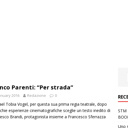
nco Parenti: “Per strada”
anuary 2016
Redazione
0
REC
el Tobia Vogel, per questa sua prima regia teatrale, dopo
chie esperienze cinematografiche sceglie un testo inedito di
STM S
esco Brandi, protagonista insieme a Francesco Sferrazza
BOO
Uno 