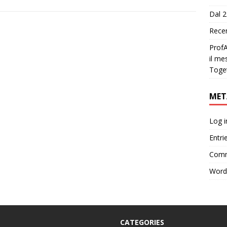
Dal 2
Recen
ProfA
il me
Toge
MET
Log i
Entri
Comm
Word
CATEGORIES