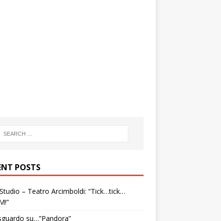
ENT POSTS
tudio – Teatro Arcimboldi: “Tick…tick…
M!”
sguardo su…”Pandora”