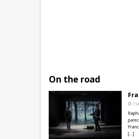
On the road
Fra
7 J
Rapha
parec
Franc
[…]