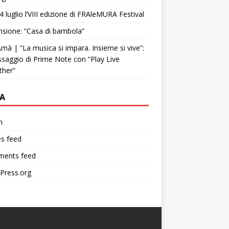
4 luglio l’VIII edizione di FRAleMURA Festival
sione: “Casa di bambola”
mà | “La musica si impara. Insieme si vive”:
ssaggio di Prime Note con “Play Live
ther”
A
n
es feed
ents feed
Press.org