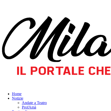
Home
Notizie
Andate a Teatro
ProfAmà