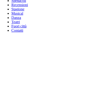
Spettacoli
Recensioni
Stagione
Musical
Danza
Teatri
Fuori città
Contatti