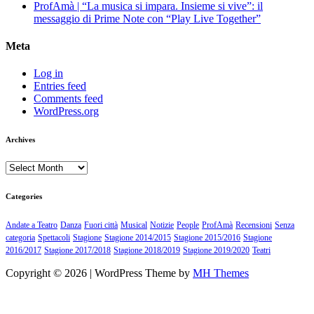
ProfAmà | “La musica si impara. Insieme si vive”: il
messaggio di Prime Note con “Play Live Together”
Meta
Log in
Entries feed
Comments feed
WordPress.org
Archives
Archives
Categories
Andate a Teatro
Danza
Fuori città
Musical
Notizie
People
ProfAmà
Recensioni
Senza
categoria
Spettacoli
Stagione
Stagione 2014/2015
Stagione 2015/2016
Stagione
2016/2017
Stagione 2017/2018
Stagione 2018/2019
Stagione 2019/2020
Teatri
Copyright © 2026 | WordPress Theme by
MH Themes